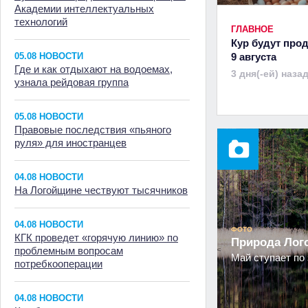
Академии интеллектуальных
технологий
ГЛАВНОЕ
Кур будут прод
05.08 НОВОСТИ
9 августа
Где и как отдыхают на водоемах,
3 дня(-ей) наза
узнала рейдовая группа
05.08 НОВОСТИ
Правовые последствия «пьяного
руля» для иностранцев
04.08 НОВОСТИ
На Логойщине чествуют тысячников
04.08 НОВОСТИ
ФОТО
КГК проведет «горячую линию» по
Природа Ло
проблемным вопросам
Май ступает по 
потребкооперации
04.08 НОВОСТИ