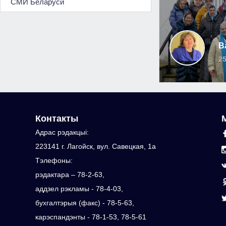
СМИ Беларуси
В
25
Контакты
Адрас рэдакцыi:
223141 г. Лагойск, вул. Савецкая, 1а
Тэлефоны:
рэдактара – 78-2-63,
аддзел рэкламы - 78-4-03,
бухгалтэрыя (факс) - 78-5-63,
карэспандэнты - 78-1-53, 78-5-61