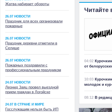
Жатва набирает обороты
Читайте 
26.07 НОВОСТИ
Праздник для всех организовали
пожарные
26.07 НОВОСТИ
Праздник деревни отметили в
Селище
26.07 НОВОСТИ
04:02
Курочкин
Пожарных поздравили с
от белорусски
профессиональным праздником
10:03
Курочкин
24.07 НОВОСТИ
молодок и кур
Леонид Заяц провел выездной
прием граждан в Логойске
08:12
В редакц
24.07 В СТРАНЕ И МИРЕ
Госслужащим нельзя быть ИП