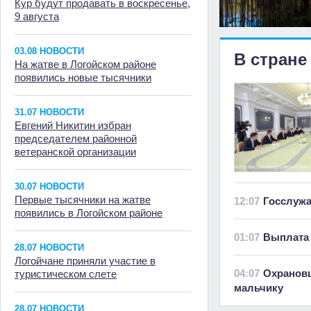
Кур будут продавать в воскресенье,
9 августа
03.08 НОВОСТИ
В стране
На жатве в Логойском районе
появились новые тысячники
31.07 НОВОСТИ
Евгений Никитин избран
председателем районной
ветеранской организации
30.07 НОВОСТИ
Первые тысячники на жатве
12:07
Госслуж
появились в Логойском районе
01:07
Выплата 
28.07 НОВОСТИ
Логойчане приняли участие в
04:07
Охранов
туристическом слете
мальчику
28.07 НОВОСТИ