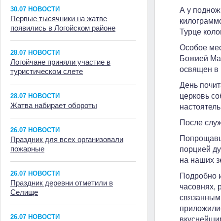
30.07 НОВОСТИ
А у поднож
Первые тысячники на жатве
килограммо
появились в Логойском районе
Турце коло
Особое мес
28.07 НОВОСТИ
Божией Мат
Логойчане приняли участие в
освящен в 
туристическом слете
День почит
церковь со
28.07 НОВОСТИ
Жатва набирает обороты
настоятель
После служ
26.07 НОВОСТИ
Попрощавш
Праздник для всех организовали
пожарные
порцией ду
на наших з
26.07 НОВОСТИ
Подробно и
Праздник деревни отметили в
часовнях, 
Селище
связанным 
приложилис
26.07 НОВОСТИ
вкуснейши