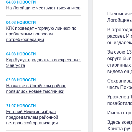
04.08 НОВОСТИ
На Логойщине чествуют тысячников
Паломничес
Логойщины,
04.08 НОВОСТИ
КГК проведет «горячую линию» по
В агрогодо
проблемным вопросам
рассвет. И
потребкооперации
он издалек
За свою 13
04.08 НОВОСТИ
округе был
Кур будут продавать в воскресенье,
старинных 
9 августа
видела еще
03.08 НОВОСТИ
Сохранивши
На жатве в Логойском районе
честь Покр
появились новые тысячники
Уроженец Т
позаботилс
31.07 НОВОСТИ
Евгений Никитин избран
Имена стро
председателем районной
Здесь всег
ветеранской организации
Христа руч