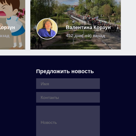
Корзун
Валентина Корзун
назад
452 дня(-ей) назад
Предложить новость