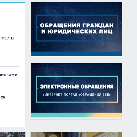
 газеты
вивками
чек