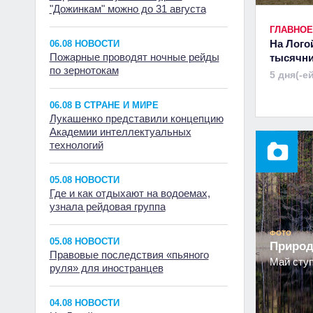
"Дожинкам" можно до 31 августа
ГЛАВНОЕ
На Лого
06.08 НОВОСТИ
Пожарные проводят ночные рейды
тысячн
по зернотокам
5 дня(-е
06.08 В СТРАНЕ И МИРЕ
Лукашенко представили концепцию
Академии интеллектуальных
технологий
05.08 НОВОСТИ
Где и как отдыхают на водоемах,
узнала рейдовая группа
ФОТО
05.08 НОВОСТИ
Природ
Правовые последствия «пьяного
Май ступ
руля» для иностранцев
04.08 НОВОСТИ