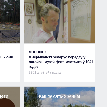
ЛОГОЙСК
30 июня
Амерыканскі беларус перадаў у
лагойскі музей фота мястэчка ў 1941
годзе
3251 дня(-ей) назад
дети
Как память храним