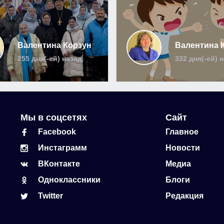
Валентина Корзун
Валентина 
255 дня(-ей) назад
332 дня(-ей) 
Мы в соцсетях
Сайт
Facebook
Главное
Инстаграмм
Новости
ВКонтакте
Медиа
Одноклассники
Блоги
Twitter
Редакция