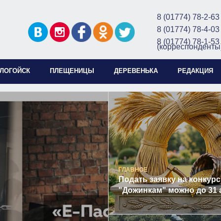
8 (01774) 78-2-63
8 (01774) 78-4-03
8 (01774) 78-1-53
(корреспонденты
ЛОГОЙСК
ПЛЕЩЕНИЦЫ
ДЕРЕВЕНЬКА
РЕДАКЦИЯ
ГЛАВНОЕ
Подать заявку на конкурс
"Дожинкам" можно до 31 