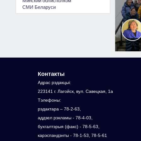
Минский облисполком
СМИ Беларуси
Контакты
Адрас рэдакцыi:
223141 г. Лагойск, вул. Савецкая, 1а
Тэлефоны:
рэдактара – 78-2-63,
аддзел рэкламы - 78-4-03,
бухгалтэрыя (факс) - 78-5-63,
карэспандэнты - 78-1-53, 78-5-61