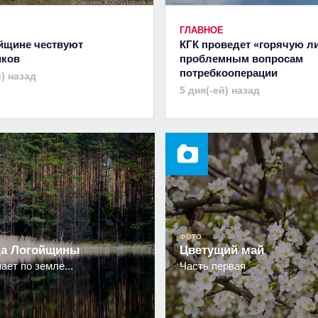
ГЛАВНОЕ
йщине чествуют
КГК проведет «горячую л
иков
проблемным вопросам
потребкооперации
й) назад
5 дня(-ей) назад
ФОТО
а Логойщины
Цветущий май
ает по земле...
Часть первая