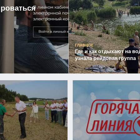
ироваться
ГЛАВНОЕ
Где и как отдыхают на во
узнала рейдовая группа