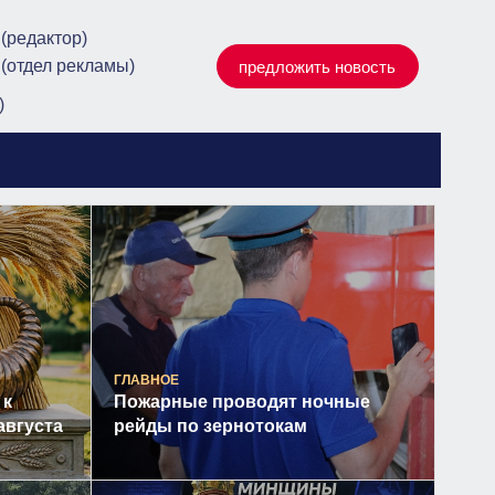
 (редактор)
 (отдел рекламы)
предложить новость
)
ГЛАВНОЕ
 к
Пожарные проводят ночные
августа
рейды по зернотокам