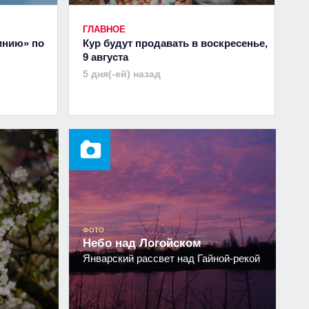
ГЛАВНОЕ
инию» по
Кур будут продавать в воскресенье,
9 августа
5 дня(-ей) назад
ФОТО
Небо над Логойском
Январский рассвет над Гайной-рекой