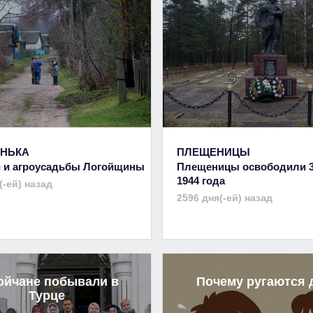
НЬКА
ПЛЕЩЕНИЦЫ
 и агроусадьбы Логойщины
Плещеницы освободили 
1944 года
(-ей) назад
2596 дня(-ей) назад
ойчане побывали в
Почему ругаются 
Турце