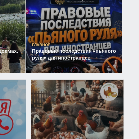
ГЛАВНОЕ
доемах,
Правовые последствия «пьяного
руля» для иностранцев