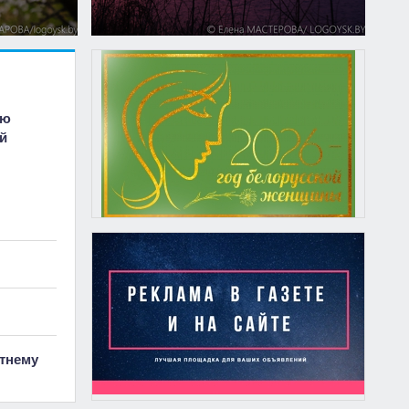
ию
й
тнему