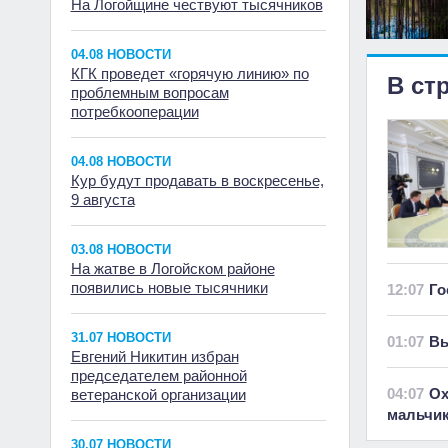
На Логойщине чествуют тысячников
04.08 НОВОСТИ
КГК проведет «горячую линию» по
В ст
проблемным вопросам
потребкооперации
04.08 НОВОСТИ
Кур будут продавать в воскресенье,
9 августа
03.08 НОВОСТИ
На жатве в Логойском районе
появились новые тысячники
12:07
Го
31.07 НОВОСТИ
01:07
Вы
Евгений Никитин избран
председателем районной
04:07
Ох
ветеранской организации
мальчи
30.07 НОВОСТИ