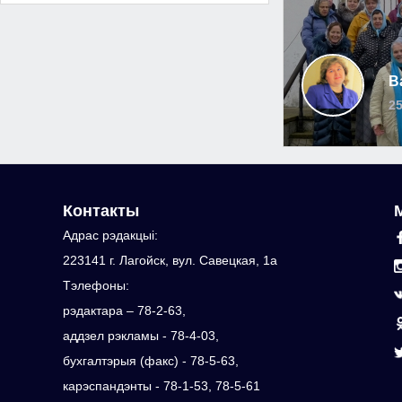
В
25
Контакты
Адрас рэдакцыi:
223141 г. Лагойск, вул. Савецкая, 1а
Тэлефоны:
рэдактара – 78-2-63,
аддзел рэкламы - 78-4-03,
бухгалтэрыя (факс) - 78-5-63,
карэспандэнты - 78-1-53, 78-5-61