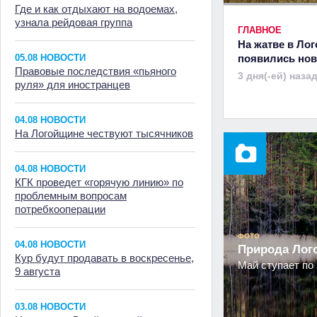
Где и как отдыхают на водоемах,
узнала рейдовая группа
ГЛАВНОЕ
На жатве в Ло
05.08 НОВОСТИ
появились но
Правовые последствия «пьяного
3 дня(-ей) наза
руля» для иностранцев
04.08 НОВОСТИ
На Логойщине чествуют тысячников
04.08 НОВОСТИ
КГК проведет «горячую линию» по
проблемным вопросам
потребкооперации
ФОТО
04.08 НОВОСТИ
Природа Ло
Кур будут продавать в воскресенье,
Май ступает по 
9 августа
03.08 НОВОСТИ