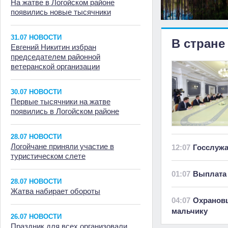
На жатве в Логойском районе
появились новые тысячники
31.07 НОВОСТИ
В стране
Евгений Никитин избран
председателем районной
ветеранской организации
30.07 НОВОСТИ
Первые тысячники на жатве
появились в Логойском районе
28.07 НОВОСТИ
Логойчане приняли участие в
12:07
Госслуж
туристическом слете
01:07
Выплата 
28.07 НОВОСТИ
Жатва набирает обороты
04:07
Охранов
мальчику
26.07 НОВОСТИ
Праздник для всех организовали