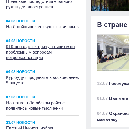
Правовые последствия «пьяного
руля» для иностранцев
04.08 НОВОСТИ
В стране
На Логойщине чествуют тысячников
04.08 НОВОСТИ
КГК проведет «горячую линию» по
проблемным вопросам
потребкооперации
04.08 НОВОСТИ
Кур будут продавать в воскресенье,
9 августа
12:07
Госслуж
03.08 НОВОСТИ
01:07
Выплата 
На жатве в Логойском районе
появились новые тысячники
04:07
Охранов
мальчику
31.07 НОВОСТИ
Евгений Никитин избран