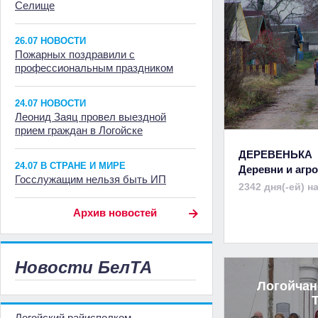
Селище
26.07 НОВОСТИ
Пожарных поздравили с
профессиональным праздником
24.07 НОВОСТИ
Леонид Заяц провел выездной
прием граждан в Логойске
ДЕРЕВЕНЬКА
24.07 В СТРАНЕ И МИРЕ
Деревни и аг
Госслужащим нельзя быть ИП
2342 дня(-ей) н
Архив новостей
Новости БелТА
Логойчан
Логойский райисполком