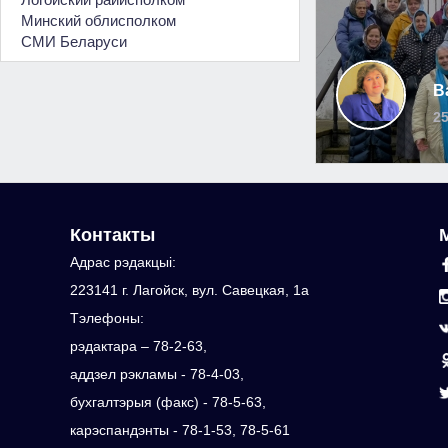
Минский облисполком
СМИ Беларуси
В
25
Контакты
Адрас рэдакцыi:
223141 г. Лагойск, вул. Савецкая, 1а
Тэлефоны:
рэдактара – 78-2-63,
аддзел рэкламы - 78-4-03,
бухгалтэрыя (факс) - 78-5-63,
карэспандэнты - 78-1-53, 78-5-61