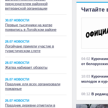
председателем районной
ветеранской организации
Читайте 
30.07 НОВОСТИ
Первые тысячники на жатве
появились в Логойском районе
28.07 НОВОСТИ
Логойчане приняли участие в
туристическом слете
04:02
Курочкин
28.07 НОВОСТИ
от белорусски
Жатва набирает обороты
10:03
Курочкин
26.07 НОВОСТИ
молодок и кур
Праздник для всех организовали
пожарные
08:12
В редакц
26.07 НОВОСТИ
Праздник деревни отметили в