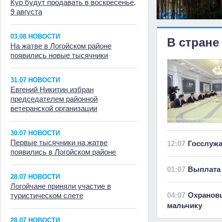
Кур будут продавать в воскресенье,
9 августа
03.08 НОВОСТИ
В стране
На жатве в Логойском районе
появились новые тысячники
31.07 НОВОСТИ
Евгений Никитин избран
председателем районной
ветеранской организации
30.07 НОВОСТИ
Первые тысячники на жатве
12:07
Госслуж
появились в Логойском районе
01:07
Выплата 
28.07 НОВОСТИ
Логойчане приняли участие в
04:07
Охранов
туристическом слете
мальчику
28.07 НОВОСТИ