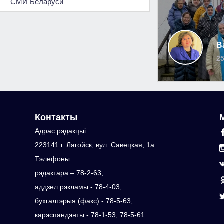
СМИ Беларуси
В
25
Контакты
Адрас рэдакцыi:
223141 г. Лагойск, вул. Савецкая, 1а
Тэлефоны:
рэдактара – 78-2-63,
аддзел рэкламы - 78-4-03,
бухгалтэрыя (факс) - 78-5-63,
карэспандэнты - 78-1-53, 78-5-61