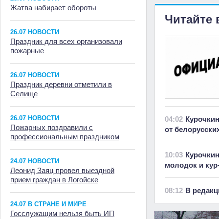
Жатва набирает обороты
Читайте 
26.07 НОВОСТИ
Праздник для всех организовали
пожарные
26.07 НОВОСТИ
Праздник деревни отметили в
Селище
26.07 НОВОСТИ
04:02
Курочкин
Пожарных поздравили с
от белорусски
профессиональным праздником
10:03
Курочкин
24.07 НОВОСТИ
молодок и кур
Леонид Заяц провел выездной
прием граждан в Логойске
08:12
В редакц
24.07 В СТРАНЕ И МИРЕ
Госслужащим нельзя быть ИП