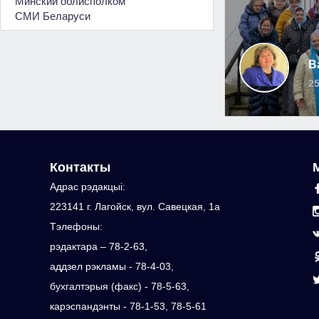
Минский облисполком
СМИ Беларуси
В
25
Контакты
Адрас рэдакцыi:
223141 г. Лагойск, вул. Савецкая, 1а
Тэлефоны:
рэдактара – 78-2-63,
аддзел рэкламы - 78-4-03,
бухгалтэрыя (факс) - 78-5-63,
карэспандэнты - 78-1-53, 78-5-61