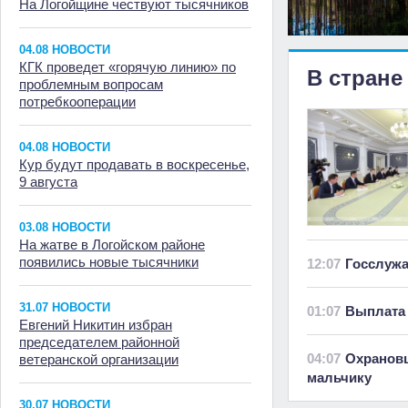
На Логойщине чествуют тысячников
04.08 НОВОСТИ
КГК проведет «горячую линию» по
В стране
проблемным вопросам
потребкооперации
04.08 НОВОСТИ
Кур будут продавать в воскресенье,
9 августа
03.08 НОВОСТИ
На жатве в Логойском районе
появились новые тысячники
12:07
Госслуж
31.07 НОВОСТИ
01:07
Выплата 
Евгений Никитин избран
председателем районной
04:07
Охранов
ветеранской организации
мальчику
30.07 НОВОСТИ