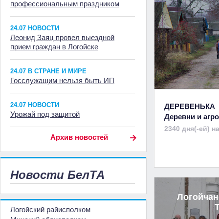
профессиональным праздником
24.07 НОВОСТИ
Леонид Заяц провел выездной
прием граждан в Логойске
24.07 В СТРАНЕ И МИРЕ
Госслужащим нельзя быть ИП
24.07 НОВОСТИ
ДЕРЕВЕНЬКА
Урожай под защитой
Деревни и аг
2340 дня(-ей) н
Архив новостей
Новости БелТА
Логойчан
Логойский райисполком