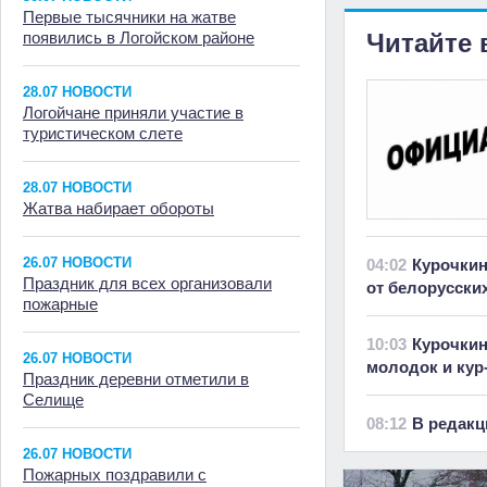
Первые тысячники на жатве
появились в Логойском районе
Читайте 
28.07 НОВОСТИ
Логойчане приняли участие в
туристическом слете
28.07 НОВОСТИ
Жатва набирает обороты
26.07 НОВОСТИ
04:02
Курочкин
Праздник для всех организовали
от белорусски
пожарные
10:03
Курочкин
26.07 НОВОСТИ
молодок и кур
Праздник деревни отметили в
Селище
08:12
В редакц
26.07 НОВОСТИ
Пожарных поздравили с