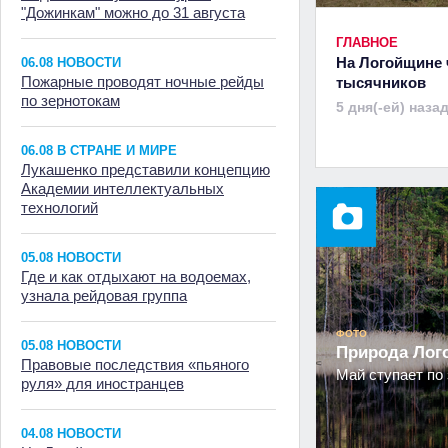
"Дожинкам" можно до 31 августа
ГЛАВНОЕ
На Логойщине 
06.08 НОВОСТИ
Пожарные проводят ночные рейды
тысячников
по зернотокам
5 дня(-ей) наза
06.08 В СТРАНЕ И МИРЕ
Лукашенко представили концепцию
Академии интеллектуальных
технологий
05.08 НОВОСТИ
Где и как отдыхают на водоемах,
узнала рейдовая группа
ФОТО
05.08 НОВОСТИ
Природа Ло
Правовые последствия «пьяного
Май ступает по 
руля» для иностранцев
04.08 НОВОСТИ