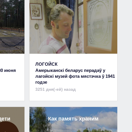
ЛОГОЙСК
30 июня
Амерыканскі беларус перадаў у
лагойскі музей фота мястэчка ў 1941
годзе
3251 дня(-ей) назад
дети
Как память храним