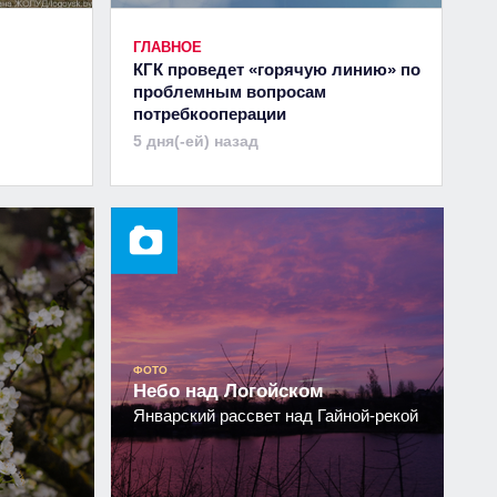
ГЛАВНОЕ
КГК проведет «горячую линию» по
проблемным вопросам
потребкооперации
5 дня(-ей) назад
ФОТО
Небо над Логойском
Январский рассвет над Гайной-рекой