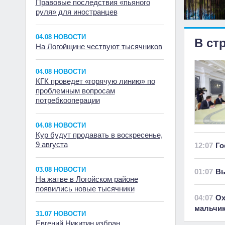
Правовые последствия «пьяного
руля» для иностранцев
04.08 НОВОСТИ
В ст
На Логойщине чествуют тысячников
04.08 НОВОСТИ
КГК проведет «горячую линию» по
проблемным вопросам
потребкооперации
04.08 НОВОСТИ
Кур будут продавать в воскресенье,
9 августа
12:07
Го
03.08 НОВОСТИ
01:07
Вы
На жатве в Логойском районе
появились новые тысячники
04:07
Ох
мальчи
31.07 НОВОСТИ
Евгений Никитин избран