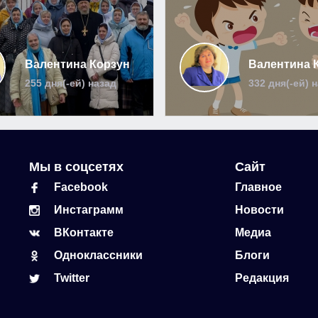
Валентина Корзун
Валентина 
255 дня(-ей) назад
332 дня(-ей) 
Мы в соцсетях
Сайт
Facebook
Главное
Инстаграмм
Новости
ВКонтакте
Медиа
Одноклассники
Блоги
Twitter
Редакция