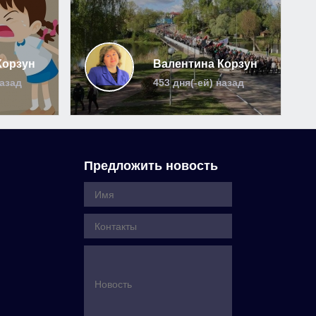
Корзун
Валентина Корзун
назад
453 дня(-ей) назад
Предложить новость