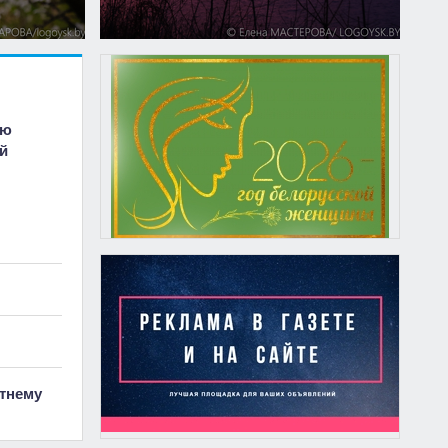
ию
й
тнему