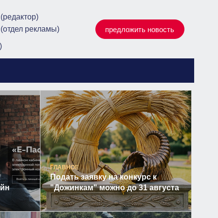
 (редактор)
 (отдел рекламы)
предложить новость
)
ГЛАВНОЕ
Подать заявку на конкурс к
айн
"Дожинкам" можно до 31 августа