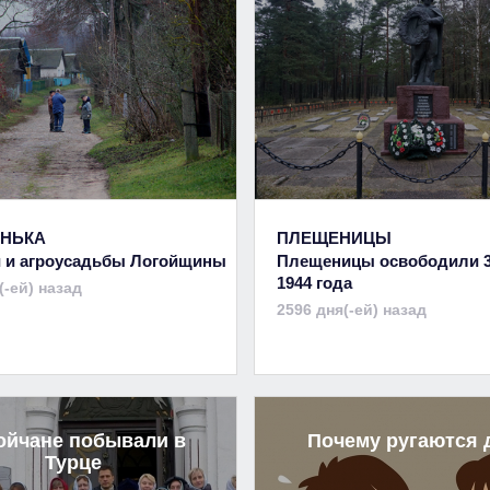
НЬКА
ПЛЕЩЕНИЦЫ
 и агроусадьбы Логойщины
Плещеницы освободили 
1944 года
(-ей) назад
2596 дня(-ей) назад
ойчане побывали в
Почему ругаются 
Турце