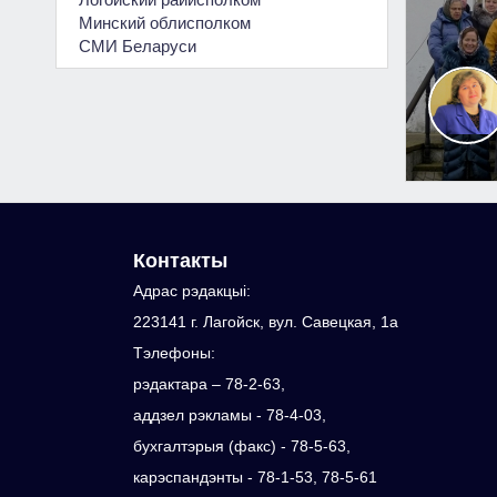
Минский облисполком
СМИ Беларуси
Контакты
Адрас рэдакцыi:
223141 г. Лагойск, вул. Савецкая, 1а
Тэлефоны:
рэдактара – 78-2-63,
аддзел рэкламы - 78-4-03,
бухгалтэрыя (факс) - 78-5-63,
карэспандэнты - 78-1-53, 78-5-61