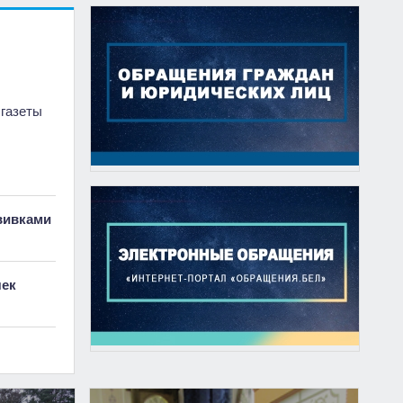
 газеты
вивками
чек