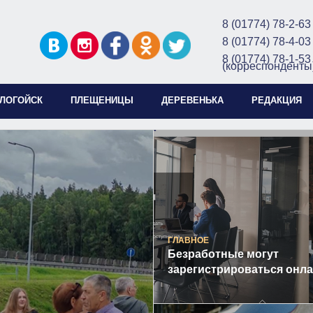
8 (01774) 78-2-63
8 (01774) 78-4-03
8 (01774) 78-1-53
(корреспонденты
ЛОГОЙСК
ПЛЕЩЕНИЦЫ
ДЕРЕВЕНЬКА
РЕДАКЦИЯ
ГЛАВНОЕ
Безработные могут
зарегистрироваться онл