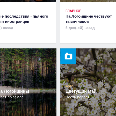
ГЛАВНОЕ
е последствия «пьяного
На Логойщине чествуют
ля иностранцев
тысячников
й) назад
5 дня(-ей) назад
ФОТО
а Логойщины
Цветущий май
ает по земле...
Часть первая