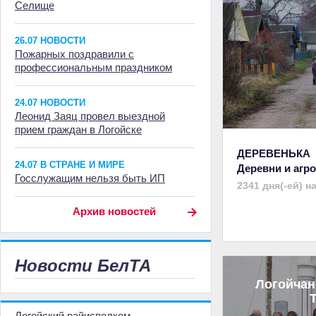
Селище
26.07 НОВОСТИ
Пожарных поздравили с
профессиональным праздником
24.07 НОВОСТИ
Леонид Заяц провел выездной
прием граждан в Логойске
ДЕРЕВЕНЬКА
24.07 В СТРАНЕ И МИРЕ
Деревни и аг
Госслужащим нельзя быть ИП
2341 дня(-ей) н
Архив новостей
Новости БелТА
Логойчан
Логойский райисполком