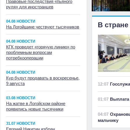
Правовые последствия «пьяного
руля» для иностранцев
04.08 НОВОСТИ
В стране
На Логойщине чествуют тысячников
04.08 НОВОСТИ
КГК проведет «горячую линию» по
проблемным вопросам
потребкооперации
04.08 НОВОСТИ
Кур будут продавать в воскресенье,
9 августа
12:07
Госслуж
03.08 НОВОСТИ
01:07
Выплата 
На жатве в Логойском районе
появились новые тысячники
04:07
Охранов
мальчику
31.07 НОВОСТИ
Евгений Никитин избран