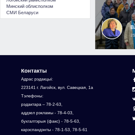
Минский облисполком
СМИ Беларуси
В
25
Контакты
Адрас рэдакцыi:
223141 г. Лагойск, вул. Савецкая, 1а
Тэлефоны:
рэдактара – 78-2-63,
аддзел рэкламы - 78-4-03,
бухгалтэрыя (факс) - 78-5-63,
карэспандэнты - 78-1-53, 78-5-61