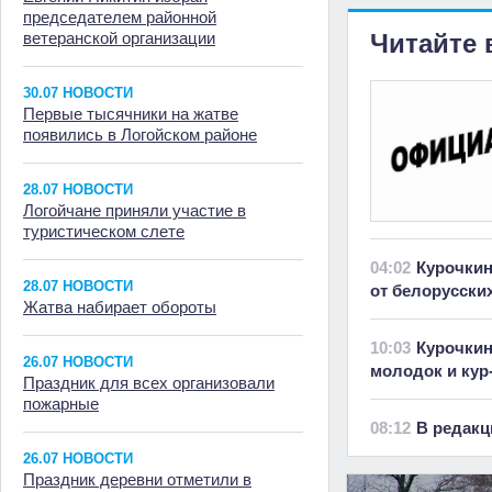
председателем районной
ветеранской организации
Читайте 
30.07 НОВОСТИ
Первые тысячники на жатве
появились в Логойском районе
28.07 НОВОСТИ
Логойчане приняли участие в
туристическом слете
04:02
Курочкин
28.07 НОВОСТИ
от белорусски
Жатва набирает обороты
10:03
Курочкин
26.07 НОВОСТИ
молодок и кур
Праздник для всех организовали
пожарные
08:12
В редакц
26.07 НОВОСТИ
Праздник деревни отметили в