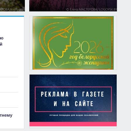
ию
й
тнему