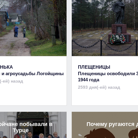
НЬКА
ПЛЕЩЕНИЦЫ
 и агроусадьбы Логойщины
Плещеницы освободили 
1944 года
(-ей) назад
2593 дня(-ей) назад
ойчане побывали в
Почему ругаются 
Турце