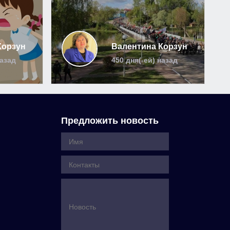
Корзун
Валентина Корзун
назад
450 дня(-ей) назад
Предложить новость