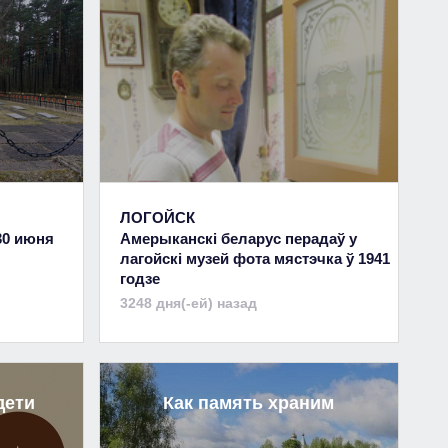
ЛОГОЙСК
30 июня
Амерыканскі беларус перадаў у
лагойскі музей фота мястэчка ў 1941
годзе
3248 дня(-ей) назад
дети
Как память храним