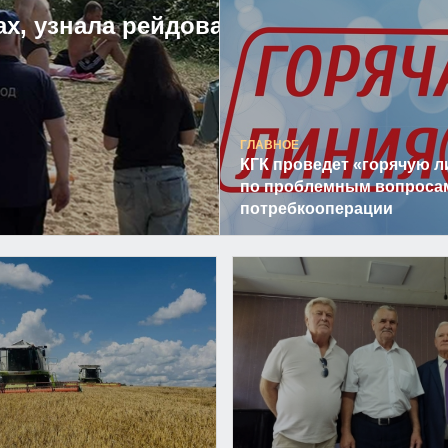
ах, узнала рейдовая
ГЛАВНОЕ
КГК проведет «горячую 
по проблемным вопроса
потребкооперации