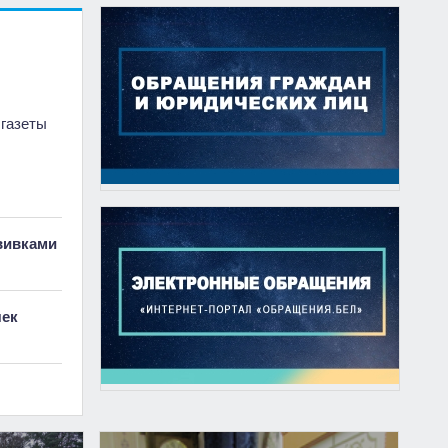
 газеты
вивками
чек