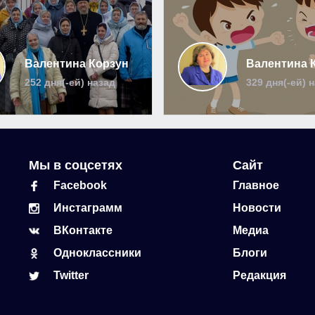
Валентина Корзун
Валентина 
252 дня(-ей) назад
329 дня(-ей) 
Мы в соцсетях
Сайт
Facebook
Главное
Инстаграмм
Новости
ВКонтакте
Медиа
Одноклассники
Блоги
Twitter
Редакция