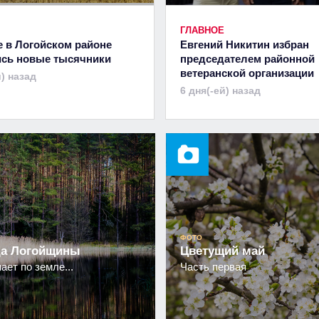
ГЛАВНОЕ
е в Логойском районе
Евгений Никитин избран
сь новые тысячники
председателем районной
ветеранской организации
й) назад
6 дня(-ей) назад
ФОТО
а Логойщины
Цветущий май
ает по земле...
Часть первая