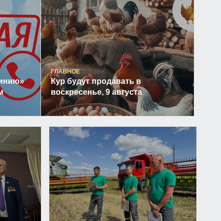
ГЛАВНОЕ
линию»
Кур будут продавать в
м
воскресенье, 9 августа