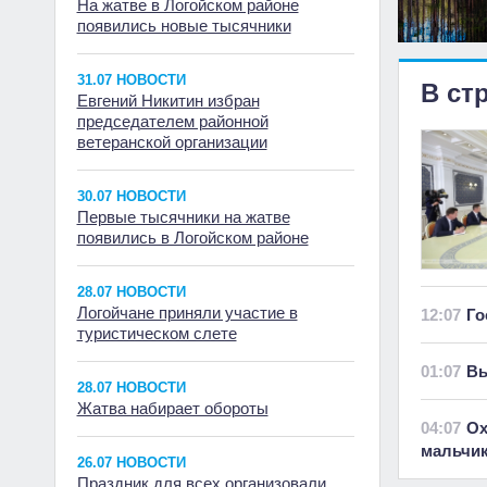
На жатве в Логойском районе
появились новые тысячники
31.07 НОВОСТИ
В ст
Евгений Никитин избран
председателем районной
ветеранской организации
30.07 НОВОСТИ
Первые тысячники на жатве
появились в Логойском районе
28.07 НОВОСТИ
Логойчане приняли участие в
12:07
Го
туристическом слете
01:07
Вы
28.07 НОВОСТИ
Жатва набирает обороты
04:07
Ох
мальчи
26.07 НОВОСТИ
Праздник для всех организовали