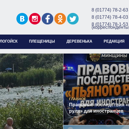
8 (01774) 78-2-63
8 (01774) 78-4-03
8 (01774) 78-1-53
(корреспонденты
ЛОГОЙСК
ПЛЕЩЕНИЦЫ
ДЕРЕВЕНЬКА
РЕДАКЦИЯ
ГЛАВНОЕ
Правовые последствия «
руля» для иностранцев