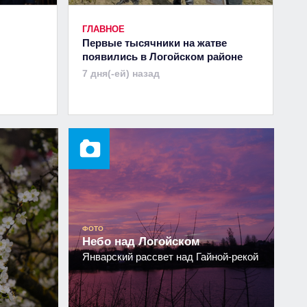
ГЛАВНОЕ
Первые тысячники на жатве
появились в Логойском районе
7 дня(-ей) назад
ФОТО
Небо над Логойском
Январский рассвет над Гайной-рекой