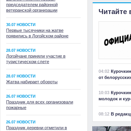
председателем районной
ветеранской организации
Читайте 
30.07 НОВОСТИ
Первые тысячники на жатве
появились в Логойском районе
28.07 НОВОСТИ
Логойчане приняли участие в
туристическом слете
04:02
Курочкин
28.07 НОВОСТИ
от белорусски
Жатва набирает обороты
10:03
Курочкин
26.07 НОВОСТИ
молодок и кур
Праздник для всех организовали
пожарные
08:12
В редакц
26.07 НОВОСТИ
Праздник деревни отметили в