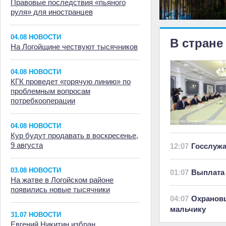
Правовые последствия «пьяного
руля» для иностранцев
04.08 НОВОСТИ
В стране
На Логойщине чествуют тысячников
04.08 НОВОСТИ
КГК проведет «горячую линию» по
проблемным вопросам
потребкооперации
04.08 НОВОСТИ
Кур будут продавать в воскресенье,
9 августа
12:07
Госслуж
03.08 НОВОСТИ
01:07
Выплата 
На жатве в Логойском районе
появились новые тысячники
04:07
Охранов
мальчику
31.07 НОВОСТИ
Евгений Никитин избран