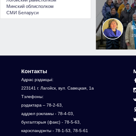
Минский облисполком
СМИ Беларуси
В
25
Контакты
Адрас рэдакцыi:
223141 г. Лагойск, вул. Савецкая, 1а
Тэлефоны:
рэдактара – 78-2-63,
аддзел рэкламы - 78-4-03,
бухгалтэрыя (факс) - 78-5-63,
карэспандэнты - 78-1-53, 78-5-61