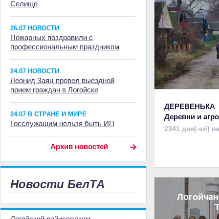
Селище
26.07 НОВОСТИ
Пожарных поздравили с
профессиональным праздником
24.07 НОВОСТИ
Леонид Заяц провел выездной
прием граждан в Логойске
ДЕРЕВЕНЬКА
24.07 В СТРАНЕ И МИРЕ
Деревни и аг
Госслужащим нельзя быть ИП
2341 дня(-ей) н
Архив новостей
Новости БелТА
Логойчан
Логойский райисполком