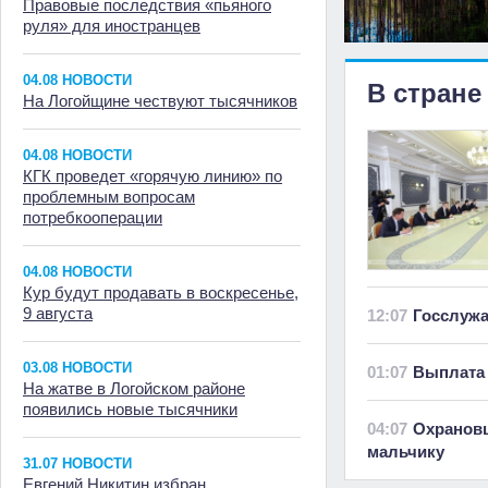
Правовые последствия «пьяного
руля» для иностранцев
04.08 НОВОСТИ
В стране
На Логойщине чествуют тысячников
04.08 НОВОСТИ
КГК проведет «горячую линию» по
проблемным вопросам
потребкооперации
04.08 НОВОСТИ
Кур будут продавать в воскресенье,
9 августа
12:07
Госслуж
03.08 НОВОСТИ
01:07
Выплата 
На жатве в Логойском районе
появились новые тысячники
04:07
Охранов
мальчику
31.07 НОВОСТИ
Евгений Никитин избран