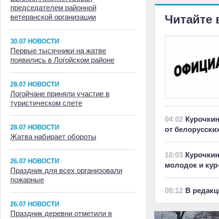
председателем районной
ветеранской организации
Читайте 
30.07 НОВОСТИ
Первые тысячники на жатве
появились в Логойском районе
28.07 НОВОСТИ
Логойчане приняли участие в
туристическом слете
04:02
Курочкин
28.07 НОВОСТИ
от белорусски
Жатва набирает обороты
10:03
Курочкин
26.07 НОВОСТИ
молодок и кур
Праздник для всех организовали
пожарные
08:12
В редакц
26.07 НОВОСТИ
Праздник деревни отметили в