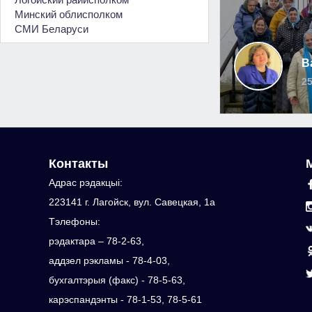
Минский облисполком
СМИ Беларуси
В
25
Контакты
Адрас рэдакцыi:
223141 г. Лагойск, вул. Савецкая, 1а
Тэлефоны:
рэдактара – 78-2-63,
аддзел рэкламы - 78-4-03,
бухгалтэрыя (факс) - 78-5-63,
карэспандэнты - 78-1-53, 78-5-61