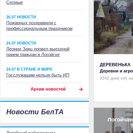
Селище
26.07 НОВОСТИ
Пожарных поздравили с
профессиональным праздником
24.07 НОВОСТИ
Леонид Заяц провел выездной
прием граждан в Логойске
ДЕРЕВЕНЬКА
24.07 В СТРАНЕ И МИРЕ
Деревни и аг
Госслужащим нельзя быть ИП
2342 дня(-ей) н
Архив новостей
Новости БелТА
Логойчан
Логойский райисполком