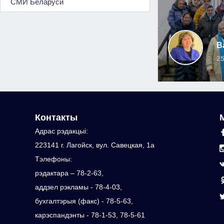
СМИ Беларуси
В
25
Контакты
Адрас рэдакцыi:
223141 г. Лагойск, вул. Савецкая, 1а
Тэлефоны:
рэдактара – 78-2-63,
аддзел рэкламы - 78-4-03,
бухгалтэрыя (факс) - 78-5-63,
карэспандэнты - 78-1-53, 78-5-61