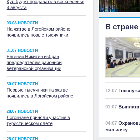
Кур будут продавать в воскресенье,
9 августа
03.08 НОВОСТИ
В стране
На жатве в Логойском районе
появились новые тысячники
31.07 НОВОСТИ
Евгений Никитин избран
председателем районной
ветеранской организации
30.07 НОВОСТИ
Первые тысячники на жатве
12:07
Госслуж
появились в Логойском районе
01:07
Выплата 
28.07 НОВОСТИ
Логойчане приняли участие в
04:07
Охранов
туристическом слете
мальчику
28.07 НОВОСТИ