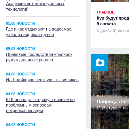
Академии интеллектуальных
технологий
ГЛАВНОЕ
Кур будут прод
05.08 НОВОСТИ
9 августа
Где и как отдыхают на водоемах,
3 дня(-ей) наза
узнала рейдовая группа
05.08 НОВОСТИ
Правовые последствия «пьяного
руля» для иностранцев
04.08 НОВОСТИ
На Логойщине чествуют тысячников
04.08 НОВОСТИ
ФОТО
КГК проведет «горячую линию» по
Природа Ло
проблемным вопросам
Май ступает по 
потребкооперации
04.08 НОВОСТИ