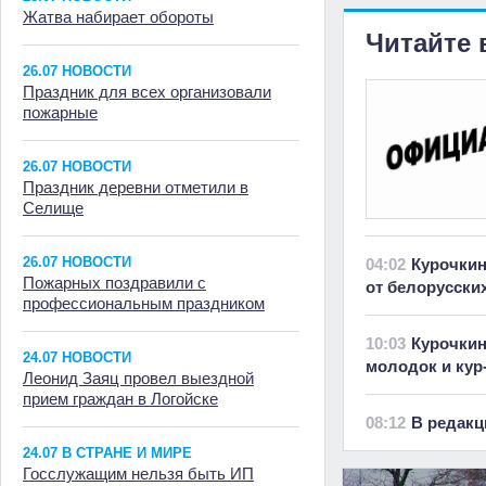
Жатва набирает обороты
Читайте 
26.07 НОВОСТИ
Праздник для всех организовали
пожарные
26.07 НОВОСТИ
Праздник деревни отметили в
Селище
26.07 НОВОСТИ
04:02
Курочкин
Пожарных поздравили с
от белорусски
профессиональным праздником
10:03
Курочкин
24.07 НОВОСТИ
молодок и кур
Леонид Заяц провел выездной
прием граждан в Логойске
08:12
В редакц
24.07 В СТРАНЕ И МИРЕ
Госслужащим нельзя быть ИП