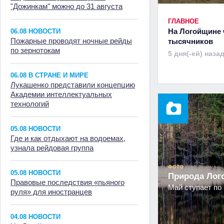
"Дожинкам" можно до 31 августа
ГЛАВНОЕ
На Логойщине 
06.08 НОВОСТИ
Пожарные проводят ночные рейды
тысячников
по зернотокам
5 дня(-ей) наза
06.08 В СТРАНЕ И МИРЕ
Лукашенко представили концепцию
Академии интеллектуальных
технологий
05.08 НОВОСТИ
Где и как отдыхают на водоемах,
узнала рейдовая группа
ФОТО
05.08 НОВОСТИ
Природа Ло
Правовые последствия «пьяного
Май ступает по 
руля» для иностранцев
04.08 НОВОСТИ