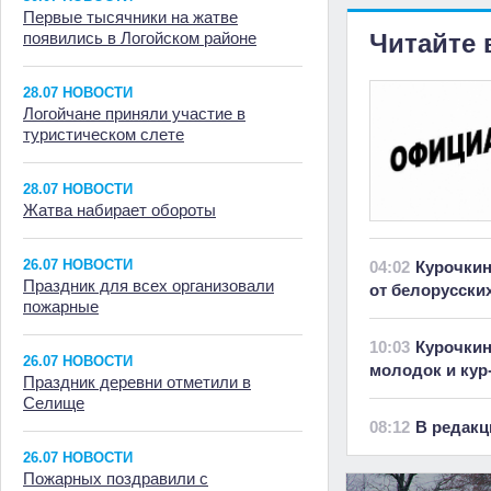
Первые тысячники на жатве
появились в Логойском районе
Читайте 
28.07 НОВОСТИ
Логойчане приняли участие в
туристическом слете
28.07 НОВОСТИ
Жатва набирает обороты
26.07 НОВОСТИ
04:02
Курочкин
Праздник для всех организовали
от белорусски
пожарные
10:03
Курочкин
26.07 НОВОСТИ
молодок и кур
Праздник деревни отметили в
Селище
08:12
В редакц
26.07 НОВОСТИ
Пожарных поздравили с