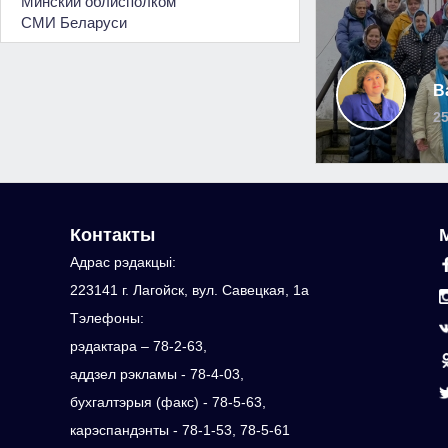
Минский облисполком
СМИ Беларуси
В
25
Контакты
Адрас рэдакцыi:
223141 г. Лагойск, вул. Савецкая, 1а
Тэлефоны:
рэдактара – 78-2-63,
аддзел рэкламы - 78-4-03,
бухгалтэрыя (факс) - 78-5-63,
карэспандэнты - 78-1-53, 78-5-61