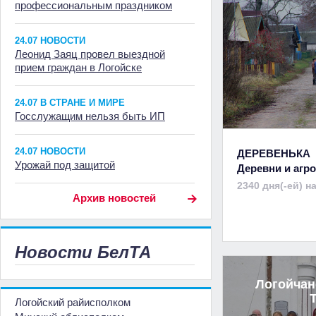
профессиональным праздником
24.07 НОВОСТИ
Леонид Заяц провел выездной
прием граждан в Логойске
24.07 В СТРАНЕ И МИРЕ
Госслужащим нельзя быть ИП
24.07 НОВОСТИ
ДЕРЕВЕНЬКА
Урожай под защитой
Деревни и аг
2340 дня(-ей) н
Архив новостей
Новости БелТА
Логойчан
Логойский райисполком