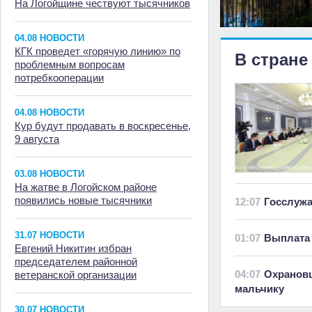
На Логойщине чествуют тысячников
04.08 НОВОСТИ
КГК проведет «горячую линию» по
В стране
проблемным вопросам
потребкооперации
04.08 НОВОСТИ
Кур будут продавать в воскресенье,
9 августа
03.08 НОВОСТИ
На жатве в Логойском районе
появились новые тысячники
12:07
Госслуж
31.07 НОВОСТИ
01:07
Выплата 
Евгений Никитин избран
председателем районной
04:07
Охранов
ветеранской организации
мальчику
30.07 НОВОСТИ