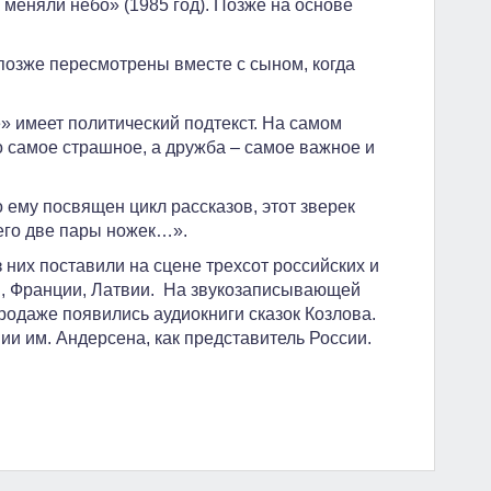
к меняли небо» (1985 год). Позже на основе
 позже пересмотрены вместе с сыном, когда
» имеет политический подтекст. На самом
о самое страшное, а дружба – самое важное и
 ему посвящен цикл рассказов, этот зверек
него две пары ножек…».
 них поставили на сцене трехсот российских и
и, Франции, Латвии. На звукозаписывающей
одаже появились аудиокниги сказок Козлова.
и им. Андерсена, как представитель России.