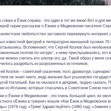
 слева и Ёжик справа - это один и тот же ёжик! Вот и для м
герой серии рассказов о Ёжике и Медвежонке писателя Сер
алистское любопытство заставило перевернуть интернет, и
ыл известной фигурой в литературно-киношной тусовке 70-80
отзывались. Вспоминают, что Сергей Козлов был необыкно
омненным поэтом по натуре", к нему прислушивались, его 
не можно считать его альтер-эго, да. Такой образ у меня с
чилось раздобыть из разрозненных источников.
ей Козлов – советский сказочник, поэт, драматург, сценар
теля не знает никто, ведь мальчик был усыновлен госуда
угой Натальей. Как он оказался в детдоме, трудно сказать. 
ми из Испании, которые спасались в Советском Союзе пос
ки о Ёжике и Медвежонке - это очень большой цикл, их око
стного «Ёжика в тумане» вошли «Как Ёжик и Медвежонок вс
ды» (1978 год), «Трям! Здравствуйте!» (1980 год), «Зимняя 