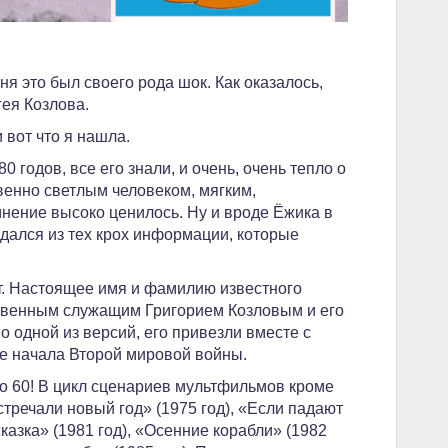
еня это был своего рода шок. Как оказалось,
гея Козлова.
 вот что я нашла.
 годов, все его знали, и очень, очень тепло о
венно светлым человеком, мягким,
мнение высоко ценилось. Ну и вроде Ёжика в
оздался из тех крох информации, которые
ист. Настоящее имя и фамилию известного
рственным служащим Григорием Козловым и его
По одной из версий, его привезли вместе с
ле начала Второй мировой войны.
ло 60! В цикл сценариев мультфильмов кроме
тречали новый год» (1975 год), «Если падают
сказка» (1981 год), «Осенние корабли» (1982