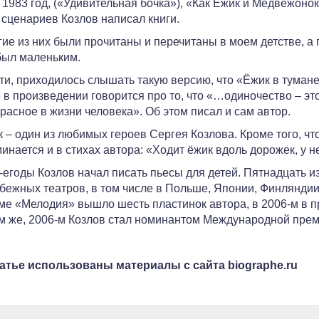
, 1983 год, («Удивительная бочка»), «Как Ёжик и Медвежоно
 сценариев Козлов написал книги.
ие из них были прочитаны и перечитаны в моем детстве, а
был маленьким.
ти, приходилось слышать такую версию, что «Ёжик в тумане
 в произведении говорится про то, что «…одиночество – эт
расное в жизни человека». Об этом писал и сам автор.
 – один из любимых героев Сергея Козлова. Кроме того, что
инается и в стихах автора: «Ходит ёжик вдоль дорожек, у 
-егоды Козлов начал писать пьесы для детей. Пятнадцать из
бежных театров, в том числе в Польше, Японии, Финлянди
е «Мелодия» вышло шесть пластинок автора, в 2006-м в пр
м же, 2006-м Козлов стал номинантом Международной преми
татье использованы материалы с сайта biographe.ru