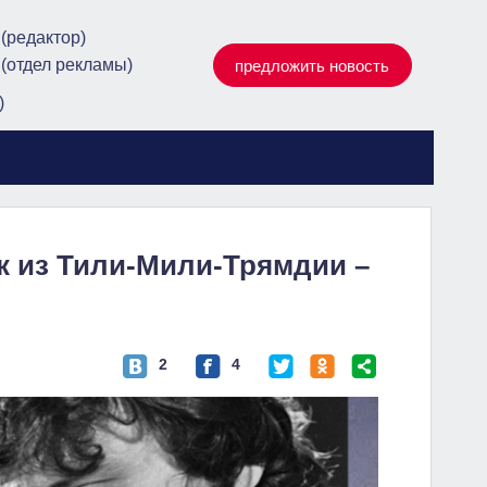
 (редактор)
 (отдел рекламы)
предложить новость
)
ик из Тили-Мили-Трямдии –
2
4