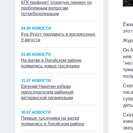
КГК проведет «горячую линию» по
проблемным вопросам
потребкооперации
Ёжик
04.08 НОВОСТИ
это 
Кур будут продавать в воскресенье,
9 августа
Журн
Он б
03.08 НОВОСТИ
нем 
На жатве в Логойском районе
"нес
появились новые тысячники
тума
полу
31.07 НОВОСТИ
Серг
Евгений Никитин избран
председателем районной
писа
ветеранской организации
супр
деть
30.07 НОВОСТИ
Сказ
Первые тысячники на жатве
изве
появились в Логойском районе
звез