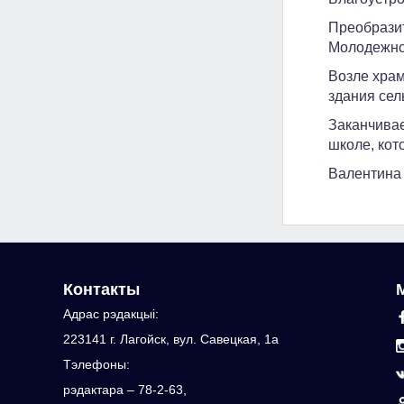
Преобразит
Молодежно
Возле храм
здания сел
Заканчивае
школе, кот
Валентина 
Контакты
Адрас рэдакцыi:
223141 г. Лагойск, вул. Савецкая, 1а
Тэлефоны:
рэдактара – 78-2-63,