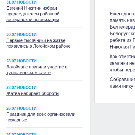
31.07 НОВОСТИ
Евгений Никитин избран
председателем районной
Ежегодно в
ветеранской организации
память нев
Белтелера
Белорусско
30.07 НОВОСТИ
Первые тысячники на жатве
ребята из 
появились в Логойском районе
Николая Ги
Как отмети
28.07 НОВОСТИ
земляки не
Логойчане приняли участие в
чтобы пере
туристическом слете
Собравшиес
памятнику 
28.07 НОВОСТИ
Жатва набирает обороты
26.07 НОВОСТИ
Праздник для всех организовали
пожарные
26.07 НОВОСТИ