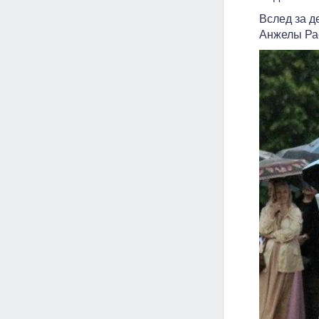
Вслед за д
Анжелы Рае