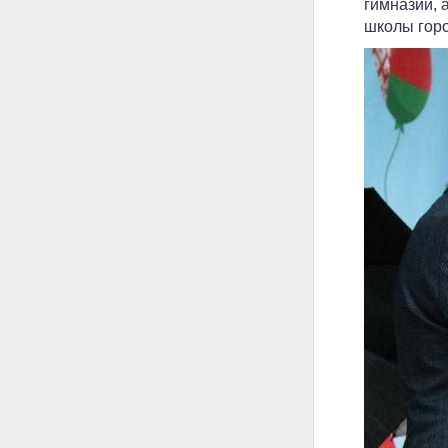
гимназии, 
школы горо