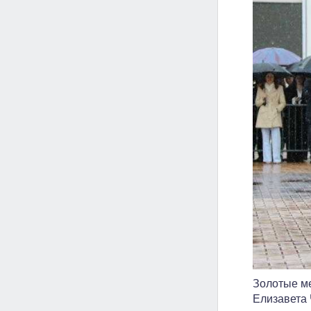
Золотые ме
Елизавета 