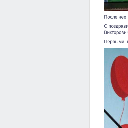
После нее
С поздрави
Викторович
Первыми на