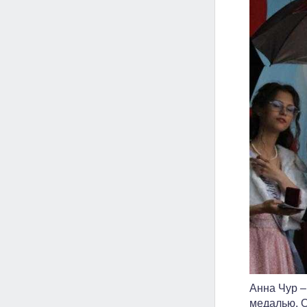
Анна Чур –
медалью. О