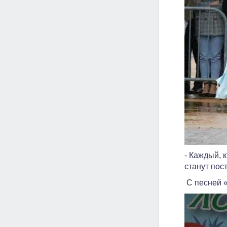
- Каждый, 
станут пос
С песней 