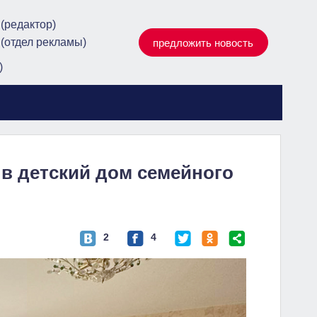
 (редактор)
 (отдел рекламы)
предложить новость
)
 в детский дом семейного
2
4