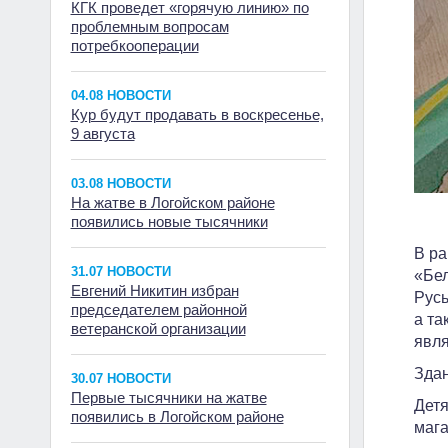
КГК проведет «горячую линию» по
проблемным вопросам
потребкооперации
04.08 НОВОСТИ
Кур будут продавать в воскресенье,
9 августа
03.08 НОВОСТИ
На жатве в Логойском районе
появились новые тысячники
В ра
31.07 НОВОСТИ
«Бел
Евгений Никитин избран
Русь
председателем районной
а та
ветеранской организации
явля
Здан
30.07 НОВОСТИ
Первые тысячники на жатве
Детя
появились в Логойском районе
мага