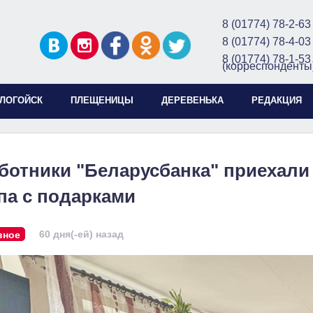
8 (01774) 78-2-63
8 (01774) 78-4-03
8 (01774) 78-1-53
(корреспонденты
ЛОГОЙСК
ПЛЕЩЕНИЦЫ
ДЕРЕВЕНЬКА
РЕДАКЦИЯ
ботники "Беларусбанка" приехали
па с подарками
60 дня(-ей) назад
вное