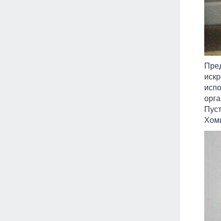
Пред
искр
испо
орга
Пуст
Хоми