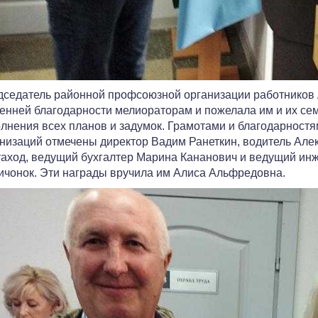
седатель районной профсоюзной организации работников 
енней благодарности мелиораторам и пожелала им и их сем
лнения всех планов и задумок. Грамотами и благодарност
низаций отмечены директор Вадим Ранеткин, водитель Але
аход, ведущий бухгалтер Марина Кананович и ведущий инж
чонок. Эти награды вручила им Алиса Альфредовна.