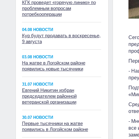
КГК проведет «горячую линию» по
проблемным вопросам
потребкооперации
04.08 НОВОСТИ
Кур будут продавать в воскресенье,
Сего
9 августа
пред
проф
03.08 НОВОСТИ
Перв
На жатве в Логойском районе
появились новые тысячники
- На
преу
31.07 НОВОСТИ
Подт
Евгений Никитин избран
«Мин
председателем районной
ветеранской организации
Сред
отве
30.07 НОВОСТИ
- Мн
Первые тысячники на жатве
все 
появились в Логойском районе
заме