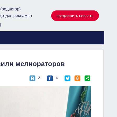
 (редактор)
 (отдел рекламы)
предложить новость
)
вили мелиораторов
2
4