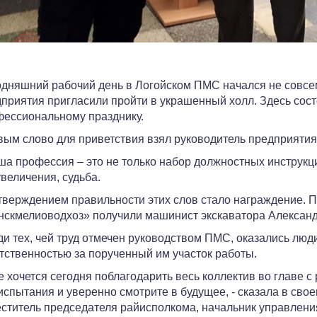
дняшний рабочий день в Логойском ПМС начался не совсем
приятия пригласили пройти в украшенный холл. Здесь сост
ессиональному празднику.
ым слово для приветствия взял руководитель предприятия
ша профессия – это не только набор должностных инструкци
величения, судьба.
верждением правильности этих слов стало награждение. 
скмелиоводхоз» получили машинист экскаватора Александр
и тех, чей труд отмечен руководством ПМС, оказались люд
тственностью за порученный им участок работы.
е хочется сегодня поблагодарить весь коллектив во главе с
испытания и уверенно смотрите в будущее, - сказала в св
ститель председателя райисполкома, начальник управлени