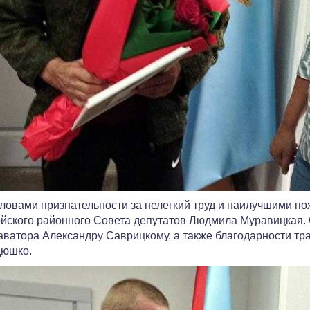
ловами признательности за нелегкий труд и наилучшими п
йского районного Совета депутатов Людмила Муравицкая.
аватора Александру Саврицкому, а также благодарности т
дюшко.