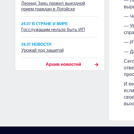
— Лю
Леонид Заяц провел выездной
выро
прием граждан в Логойске
— Чт
24.07 В СТРАНЕ И МИРЕ
— Ув
Госслужащим нельзя быть ИП
спра
— И 
24.07 НОВОСТИ
Урожай под защитой
— Да
Сего
Архив новостей
отве
прос
И ее
если
свое
выхо