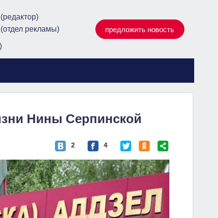
 (редактор)
 (отдел рекламы)
предложить новость
)
изни Нины Серпинской
2
4