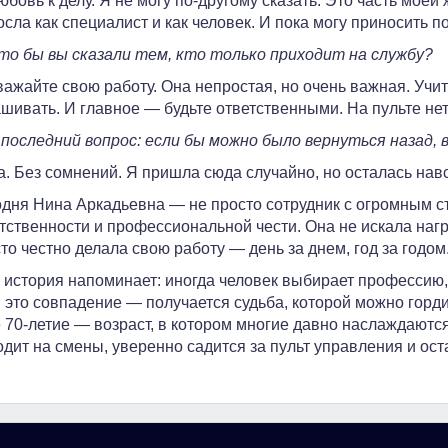
бовь к делу. Я не могу по-другому сказать. Это часть моей
сла как специалист и как человек. И пока могу приносить по
о бы вы сказали тем, кто только приходит на службу?
ажайте свою работу. Она непростая, но очень важная. Учит
шивать. И главное — будьте ответственными. На пульте нет
последний вопрос: если бы можно было вернуться назад,
. Без сомнений. Я пришла сюда случайно, но осталась навс
дня Нина Аркадьевна — не просто сотрудник с огромным с
тственности и профессиональной чести. Она не искала нагр
то честно делала свою работу — день за днем, год за годом
 история напоминает: иногда человек выбирает профессию,
 это совпадение — получается судьба, которой можно горд
 70‑летие — возраст, в котором многие давно наслаждаютс
дит на смены, уверенно садится за пульт управления и ос