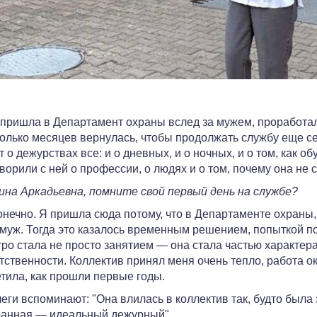
пришла в Департамент охраны вслед за мужем, проработал
олько месяцев вернулась, чтобы продолжать службу еще се
т о дежурствах все: и о дневных, и о ночных, и о том, как 
ворили с ней о профессии, о людях и о том, почему она не 
на Аркадьевна, помните свой первый день на службе?
нечно. Я пришла сюда потому, что в Департаменте охраны,
муж. Тогда это казалось временным решением, попыткой по
ро стала не просто занятием — она стала частью характер
тственности. Коллектив принял меня очень тепло, работа ок
тила, как прошли первые годы.
еги вспоминают: "Она влилась в коллектив так, будто была 
ранная — идеальный дежурный".