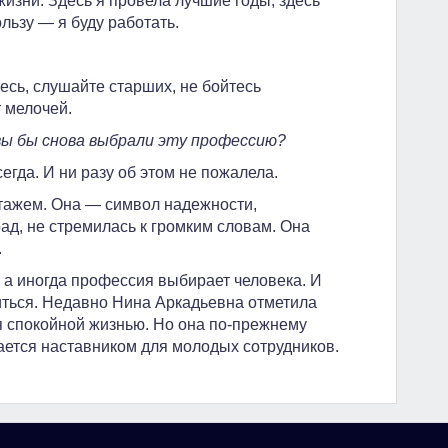
 жизни. Здесь я провела лучшие годы, здесь
льзу — я буду работать.
есь, слушайте старших, не бойтесь
 мелочей.
 вы бы снова выбрали эту профессию?
егда. И ни разу об этом не пожалела.
тажем. Она — символ надежности,
ад, не стремилась к громким словам. Она
.
 а иногда профессия выбирает человека. И
иться. Недавно Нина Аркадьевна отметила
я спокойной жизнью. Но она по‑прежнему
тается наставником для молодых сотрудников.