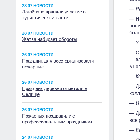
28.07 НОВОСТИ
— Р
Логойчане приняли участие в
туристическом слете
— На
пони
боль
28.07 НОВОСТИ
Жатва набирает обороты
— За
— Ст
26.07 НОВОСТИ
— ва
Праздник для всех организовали
мног
пожарные
— Ко
26.07 НОВОСТИ
— Да
Праздник деревни отметили в
колл
Селище
— И 
26.07 НОВОСТИ
— Да
Пожарных поздравили с
все 
профессиональным праздником
— Ещ
24.07 НОВОСТИ