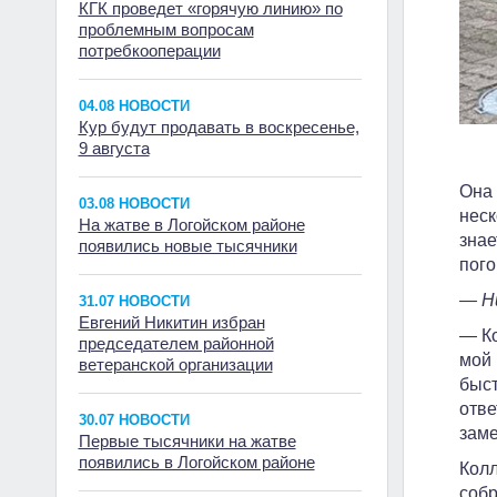
КГК проведет «горячую линию» по
проблемным вопросам
потребкооперации
04.08 НОВОСТИ
Кур будут продавать в воскресенье,
9 августа
Она 
03.08 НОВОСТИ
неск
На жатве в Логойском районе
знае
появились новые тысячники
пого
— Ни
31.07 НОВОСТИ
Евгений Никитин избран
— Ко
председателем районной
мой 
ветеранской организации
быст
отве
30.07 НОВОСТИ
заме
Первые тысячники на жатве
появились в Логойском районе
Колл
соб