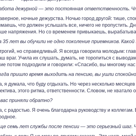
абота дежурной — это постоянная ответственность. Ч
верное, ночные дежурства. Ночью город другой: тише, спок
маешь, что должен услышать все, ничего не пропустить. 
ше напряжения. Но со временем привыкаешь, вырабатывае
 35 лет вы обучили не одно поколение приемников. Какой
рогий, но справедливый. Я всегда говорила молодым: гла
ш враг. Учила их слушать, думать, не торопиться с выводами
ие потом подходили и говорили: «Спасибо, вы многому нас
гда пришло время выходить на пенсию, вы ушли спокойн
, я думала, что буду отдыхать. Но через несколько месяцев
ектива, этого ритма, ответственности. Словом, не хватало 
вас приняли обратно?
, с радостью. Я очень благодарна руководству и коллегам. 
родное.
е семь лет службы после пенсии — это серьезный шаг. 