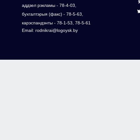
аддзел рэкламы - 78-4-03,
бухгалтэрыя (факс) - 78-5-63,
карэспандэнты - 78-1-53, 78-5-61
Email: rodnikrai@logoysk.by