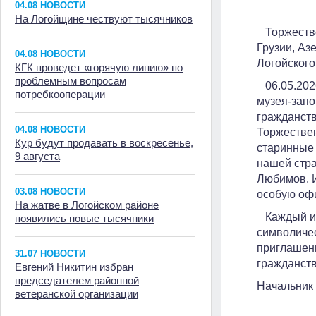
04.08 НОВОСТИ
На Логойщине чествуют тысячников
Торжествен
Грузии, Аз
04.08 НОВОСТИ
Логойского
КГК проведет «горячую линию» по
проблемным вопросам
06.05.2026
потребкооперации
музея-запо
гражданств
04.08 НОВОСТИ
Торжествен
Кур будут продавать в воскресенье,
старинные 
9 августа
нашей стр
Любимов. И
03.08 НОВОСТИ
особую офи
На жатве в Логойском районе
Каждый из 
появились новые тысячники
символичес
приглашенн
31.07 НОВОСТИ
гражданств
Евгений Никитин избран
председателем районной
Начальник
ветеранской организации