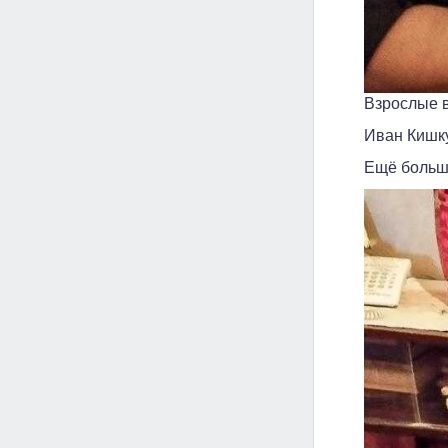
Взрослые в
Иван Кишку
Ещё больше