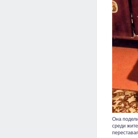
Она подели
среди жите
переставая