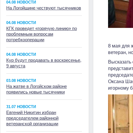
04.08 НОВОСТИ
На Логойщине чествуют тысячников
04.08 НОВОСТИ
КГК проведет «горячую линию» по
проблемным вопросам
потребкооперации
8 мая для 
ветеран, н
04.08 НОВОСТИ
Кур будут продавать в воскресенье,
Высказать 
9 августа
представи
председате
03.08 НОВОСТИ
Оксана Ша
На жатве в Логойском районе
игорному б
появились новые тысячники
31.07 НОВОСТИ
Евгений Никитин избран
председателем районной
ветеранской организации