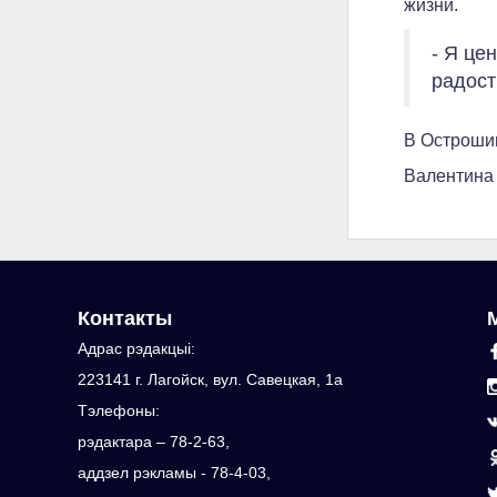
жизни.
- Я це
радост
В Остроши
Валентина 
Контакты
Адрас рэдакцыi:
223141 г. Лагойск, вул. Савецкая, 1а
Тэлефоны:
рэдактара – 78-2-63,
аддзел рэкламы - 78-4-03,