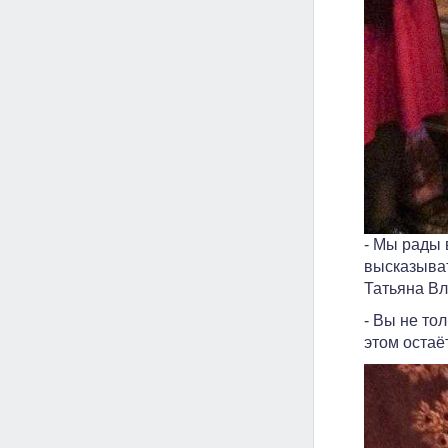
- Мы рады 
высказыват
Татьяна В
- Вы не то
этом остаё