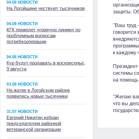
04.08 НОВОСТИ
организац
На Логойщине чествуют тысячников
защиты. Об
04.08 НОВОСТИ
"Ваш труд 
КГК проведет «горячую линию» по
говорится 
проблемным вопросам
внедряютс
потребкооперации
программы 
к каждому 
04.08 НОВОСТИ
Кур будут продавать в воскресенье,
Президент 
9 августа
системы со
на помощь 
03.08 НОВОСТИ
На жатве в Логойском районе
появились новые тысячники
"Желаю вам
что вы дел
государств
31.07 НОВОСТИ
Евгений Никитин избран
председателем районной
ветеранской организации