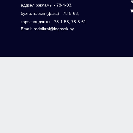
аддзел рэкламы - 78-4-03,
бухгалтэрыя (факс) - 78-5-63,
карэспандэнты - 78-1-53, 78-5-61
Email: rodnikrai@logoysk.by