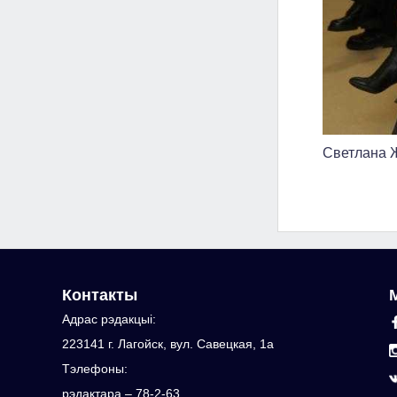
Светлана 
Контакты
Адрас рэдакцыi:
223141 г. Лагойск, вул. Савецкая, 1а
Тэлефоны:
рэдактара – 78-2-63,