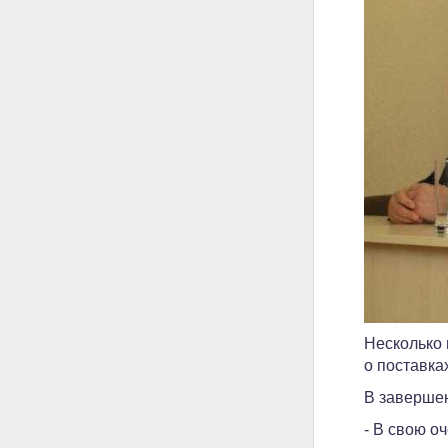
Несколько 
о поставка
В завершен
- В свою о