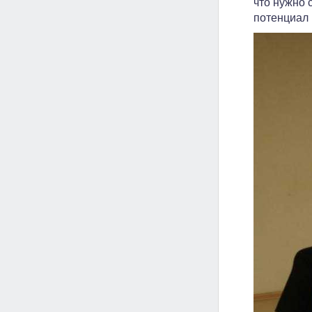
что нужно 
потенциал 