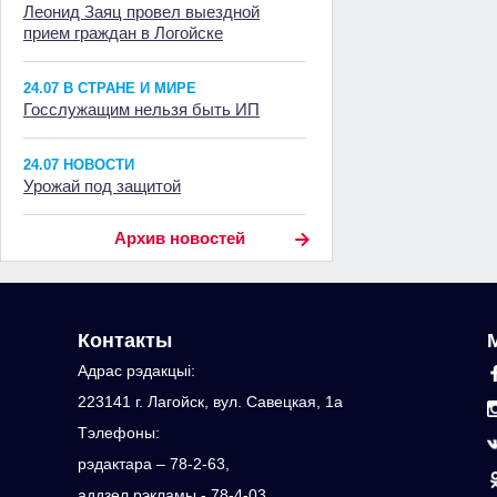
Леонид Заяц провел выездной
прием граждан в Логойске
24.07 В СТРАНЕ И МИРЕ
Госслужащим нельзя быть ИП
24.07 НОВОСТИ
Урожай под защитой
Архив новостей
Контакты
Адрас рэдакцыi:
223141 г. Лагойск, вул. Савецкая, 1а
Тэлефоны:
рэдактара – 78-2-63,
аддзел рэкламы - 78-4-03,