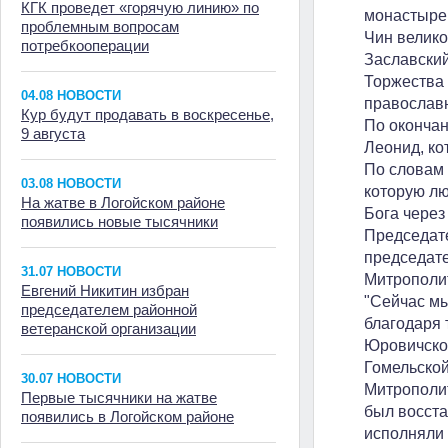
КГК проведет «горячую линию» по
монастыре,
проблемным вопросам
Чин велико
потребкооперации
Заславски
Торжества 
04.08 НОВОСТИ
православн
Кур будут продавать в воскресенье,
По оконча
9 августа
Леонид, ко
По словам 
03.08 НОВОСТИ
которую лю
На жатве в Логойском районе
Бога через
появились новые тысячники
Председате
председате
31.07 НОВОСТИ
Митрополит
Евгений Никитин избран
"Сейчас мы
председателем районной
благодаря 
ветеранской организации
Юровичског
Гомельской
30.07 НОВОСТИ
Митрополит
Первые тысячники на жатве
был восста
появились в Логойском районе
исполняли 