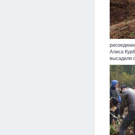
рисоединил
Алиса Курб
высадили с