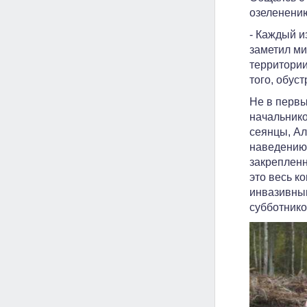
озеленению
- Каждый и
заметил ми
территории
того, обус
Не в первы
начальник
сеянцы, Ал
наведению 
закрепленн
это весь к
инвазивным
субботнико