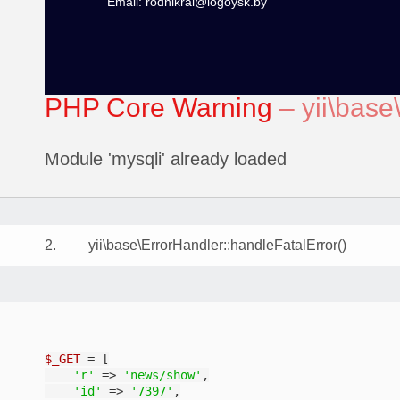
Email: rodnikrai@logoysk.by
PHP Core Warning
–
yii\base
Module 'mysqli' already loaded
2.
yii\base\ErrorHandler::handleFatalError
()
$_GET
 = [

'r'
 => 
'news/show'
,

'id'
 => 
'7397'
,
