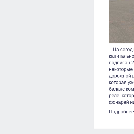
– На сегод
капитально
подписан 2
некоторые 
дорожной р
которая уж
баланс ком
реле, кото
фонарей ни
Подробнее 