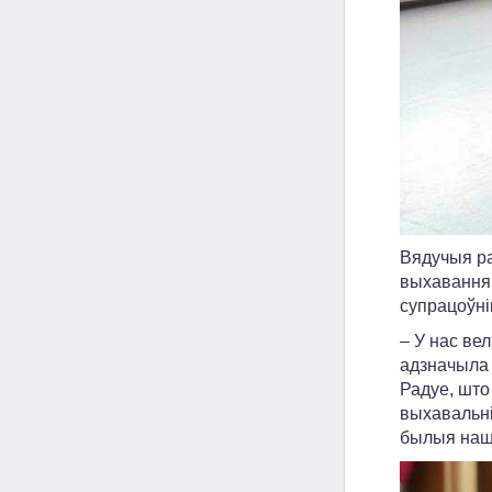
Вядучыя ра
выхавання,
супрацоўнік
– У нас ве
адзначыла 
Радуе, што
выхавальні
былыя нашы