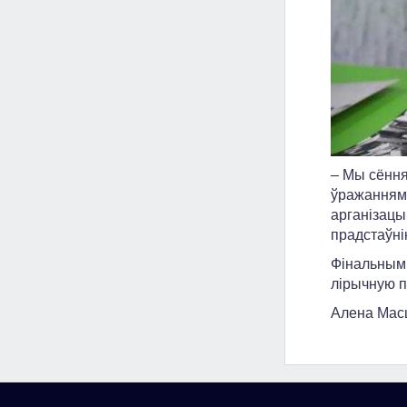
– Мы сёння
ўражаннямі
арганізац
прадстаўні
Фінальным 
лірычную п
Алена Мас