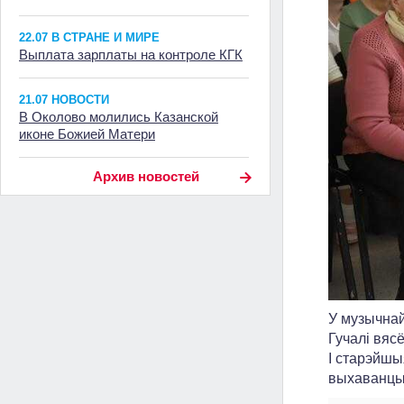
22.07 В СТРАНЕ И МИРЕ
Выплата зарплаты на контроле КГК
21.07 НОВОСТИ
В Околово молились Казанской
иконе Божией Матери
Архив новостей
У музычнай
Гучалі вяс
І старэйшы
выхаванцы 