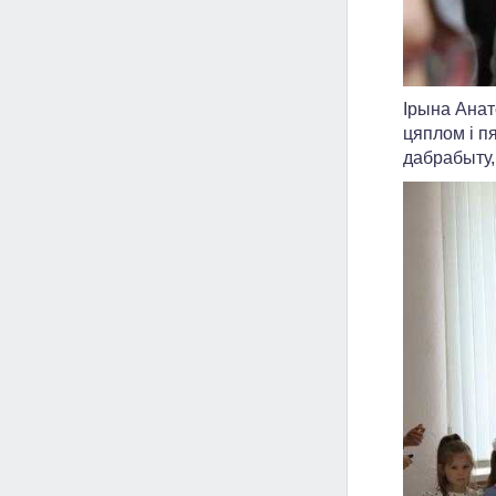
Ірына Анат
цяплом і п
дабрабыту,