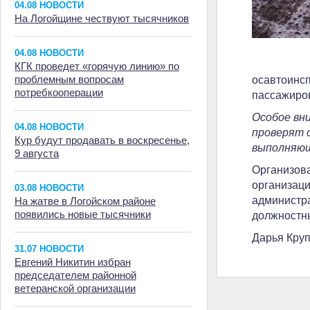
04.08 НОВОСТИ
На Логойщине чествуют тысячников
04.08 НОВОСТИ
КГК проведет «горячую линию» по
проблемным вопросам
осавтоинсп
потребкооперации
пассажиро
Особое вн
04.08 НОВОСТИ
проверят 
Кур будут продавать в воскресенье,
выполняющ
9 августа
Организова
организаци
03.08 НОВОСТИ
администра
На жатве в Логойском районе
появились новые тысячники
должностн
Дарья Круп
31.07 НОВОСТИ
Евгений Никитин избран
председателем районной
ветеранской организации