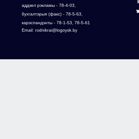
аддзел рэкламы - 78-4-03,
бухгалтэрыя (факс) - 78-5-63,
карэспандэнты - 78-1-53, 78-5-61
Email: rodnikrai@logoysk.by