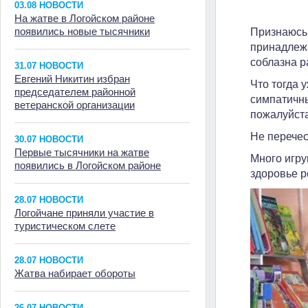
03.08 НОВОСТИ
На жатве в Логойском районе
появились новые тысячники
Признаюсь 
принадлежа
соблазна р
31.07 НОВОСТИ
Евгений Никитин избран
Что тогда 
председателем районной
симпатичны
ветеранской организации
пожалуйст
Не перечес
30.07 НОВОСТИ
Первые тысячники на жатве
Много игру
появились в Логойском районе
здоровье р
28.07 НОВОСТИ
Логойчане приняли участие в
туристическом слете
28.07 НОВОСТИ
Жатва набирает обороты
26.07 НОВОСТИ