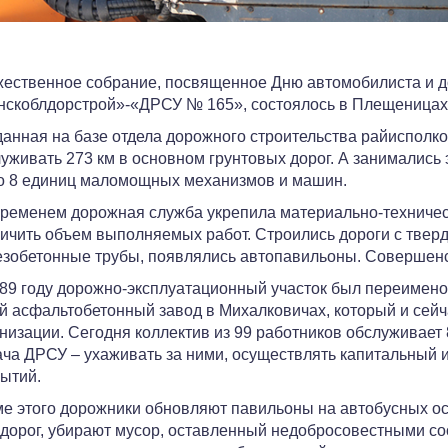
ественное собрание, посвященное Дню автомобилиста и д
скоблдорстрой»-«ДРСУ № 165», состоялось в Плещеницах
анная на базе отдела дорожного строительства райисполко
уживать 273 км в основном грунтовых дорог. А занимались 
о 8 единиц маломощных механизмов и машин.
ременем дорожная служба укрепила материально-техническ
ичить объем выполняемых работ. Строились дороги с твер
зобетонные трубы, появлялись автопавильоны. Совершенс
89 году дорожно-эксплуатационный участок был переимено
й асфальтобетонный завод в Михалковичах, который и сей
низации. Сегодня коллектив из 99 работников обслуживает 
ча ДРСУ – ухаживать за ними, осуществлять капитальный 
ытий.
е этого дорожники обновляют павильоны на автобусных о
дорог, убирают мусор, оставленный недобросовестными со