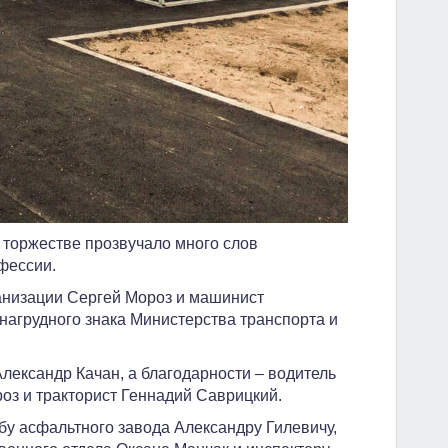
а торжестве прозвучало много слов
фессии.
анизации Сергей Мороз и машинист
нагрудного знака Министерства транспорта и
лександр Качан, а благодарности – водитель
оз и тракторист Геннадий Саврицкий.
у асфальтного завода Александру Гилевичу,