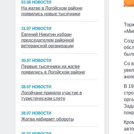
03.08 НОВОСТИ
На жатве в Логойском районе
появились новые тысячники
Торж
31.07 НОВОСТИ
«Мин
Евгений Никитин избран
председателем районной
Созд
ветеранской организации
обсл
был
30.07 НОВОСТИ
Со в
Первые тысячники на жатве
увел
появились в Логойском районе
желе
В 19
28.07 НОВОСТИ
Логойчане приняли участие в
стро
туристическом слете
орга
Зада
покр
28.07 НОВОСТИ
Жатва набирает обороты
Кром
авто
26.07 НОВОСТИ