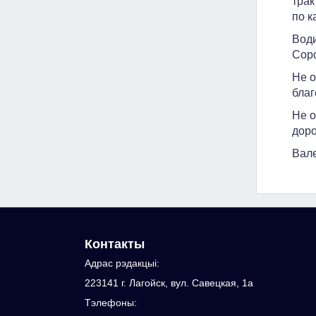
трак
по к
Води
Соро
Не о
благ
Не о
доро
Вал
Контакты
Адрас рэдакцыi:
223141 г. Лагойск, вул. Савецкая, 1а
Тэлефоны: