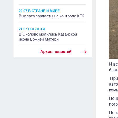
22.07 В СТРАНЕ И МИРЕ
Выплата зарплаты на контроле КГК
21.07 НОВОСТИ
В Околово молились Казанской
иконе Божией Матери
Архив новостей
И вс
благ
Приз
авто
комм
Поче
погр
Поче