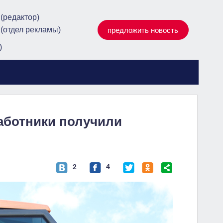
 (редактор)
 (отдел рекламы)
предложить новость
)
аботники получили
2
4