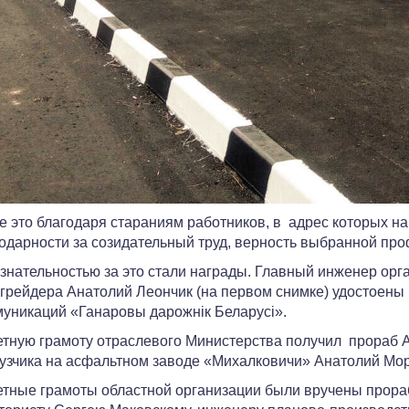
е это благодаря стараниям работников, в адрес которых н
одарности за созидательный труд, верность выбранной про
нательностью за это стали награды. Главный инженер орг
грейдера Анатолий Леончик (на первом снимке) удостоены 
уникаций «Ганаровы дарожнік Беларусі».
тную грамоту отраслевого Министерства получил прораб А
узчика на асфальтном заводе «Михалковичи» Анатолий Мор
тные грамоты областной организации были вручены прораб