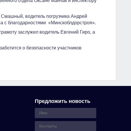
венного отдела Оксане Манчак и инспектору
 Смашный, водитель погрузчика Андрей
а с благодарностями «Минскоблдорстроя».
рамоту заслужил водитель Евгений Гиро, а
заботится о безопасности участников
Предложить новость