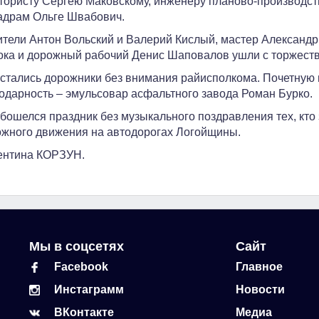
тористу Сергею Маковскому, инженеру планово-производст
адрам Ольге Швабович.
тели Антон Вольский и Валерий Кислый, мастер Александр
ка и дорожный рабочий Денис Шаповалов ушли с торжеств
стались дорожники без внимания райисполкома. Почетную г
одарность – эмульсовар асфальтного завода Роман Бурко.
бошелся праздник без музыкального поздравления тех, кто 
жного движения на автодорогах Логойщины.
ентина КОРЗУН.
Мы в соцсетях
Сайт
Facebook
Главное
Инстаграмм
Новости
ВКонтакте
Медиа