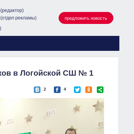
 (редактор)
 (отдел рекламы)
предложить новость
)
ков в Логойской СШ № 1
2
4