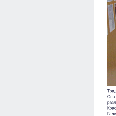
Трад
Она 
разл
Крас
Гали