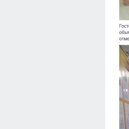
Гост
объя
отме