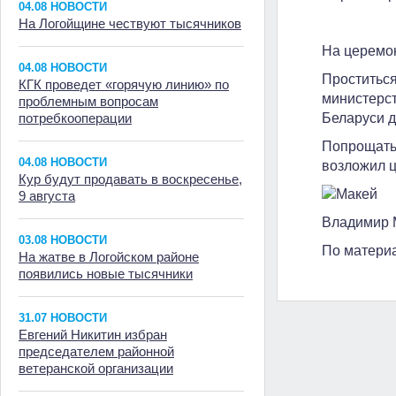
04.08 НОВОСТИ
На Логойщине чествуют тысячников
На церемон
04.08 НОВОСТИ
Проститься
КГК проведет «горячую линию» по
министерст
проблемным вопросам
Беларуси д
потребкооперации
Попрощать
04.08 НОВОСТИ
возложил ц
Кур будут продавать в воскресенье,
9 августа
Владимир 
03.08 НОВОСТИ
По материа
На жатве в Логойском районе
появились новые тысячники
31.07 НОВОСТИ
Евгений Никитин избран
председателем районной
ветеранской организации