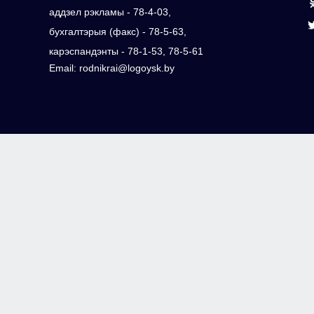
аддзел рэкламы - 78-4-03,
бухгалтэрыя (факс) - 78-5-63,
карэспандэнты - 78-1-53, 78-5-61
Email: rodnikrai@logoysk.by