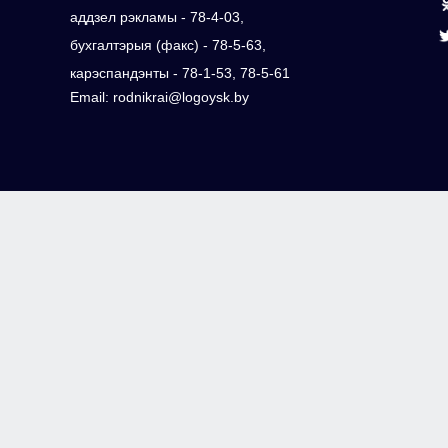
аддзел рэкламы - 78-4-03,
бухгалтэрыя (факс) - 78-5-63,
карэспандэнты - 78-1-53, 78-5-61
Email: rodnikrai@logoysk.by