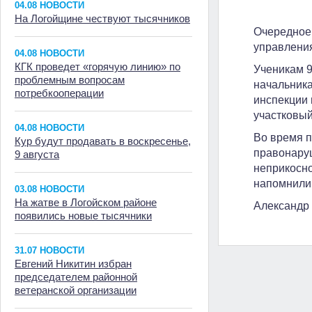
04.08 НОВОСТИ
На Логойщине чествуют тысячников
Очередное 
управления
04.08 НОВОСТИ
КГК проведет «горячую линию» по
Ученикам 9
проблемным вопросам
начальника
потребкооперации
инспекции
участковы
04.08 НОВОСТИ
Во время 
Кур будут продавать в воскресенье,
правонаруш
9 августа
неприкосно
напомнили
03.08 НОВОСТИ
На жатве в Логойском районе
Александр
появились новые тысячники
31.07 НОВОСТИ
Евгений Никитин избран
председателем районной
ветеранской организации