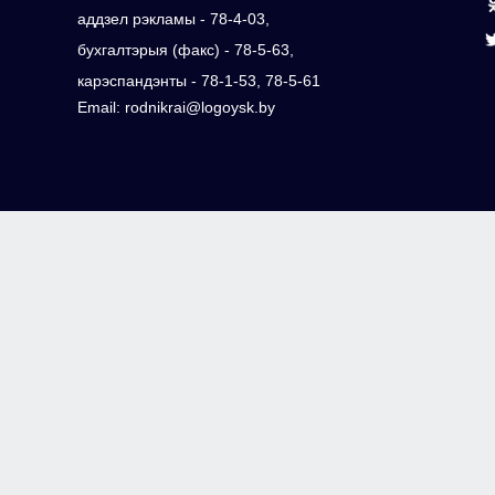
аддзел рэкламы - 78-4-03,
бухгалтэрыя (факс) - 78-5-63,
карэспандэнты - 78-1-53, 78-5-61
Email: rodnikrai@logoysk.by