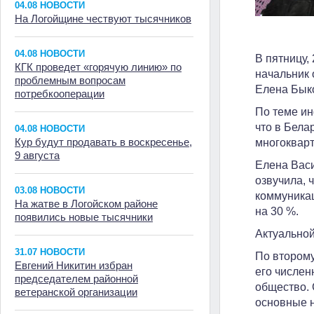
04.08 НОВОСТИ
На Логойщине чествуют тысячников
04.08 НОВОСТИ
В пятницу,
КГК проведет «горячую линию» по
начальник 
проблемным вопросам
Елена Бык
потребкооперации
По теме ин
что в Бела
04.08 НОВОСТИ
Кур будут продавать в воскресенье,
многокварт
9 августа
Елена Васи
озвучила,
03.08 НОВОСТИ
коммуникац
На жатве в Логойском районе
на 30 %.
появились новые тысячники
Актуальной
31.07 НОВОСТИ
По второму
Евгений Никитин избран
его числен
председателем районной
общество. 
ветеранской организации
основные 