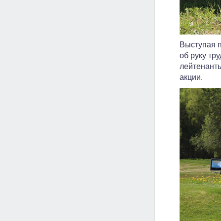
Выступая п
об руку тр
лейтенанты
акции.