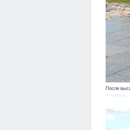
После выса