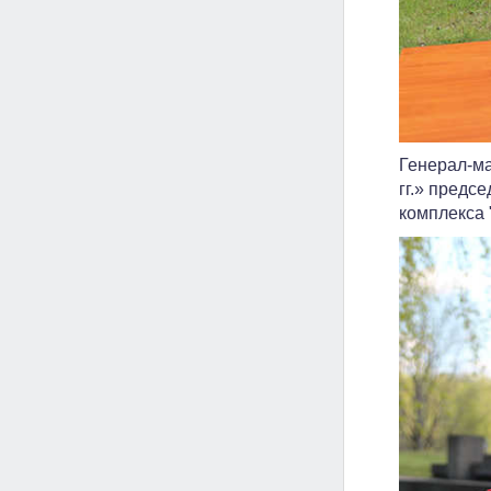
Генерал-м
гг.» предс
комплекса 