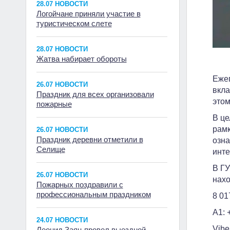
28.07 НОВОСТИ
Логойчане приняли участие в
туристическом слете
28.07 НОВОСТИ
Жатва набирает обороты
Ежег
26.07 НОВОСТИ
вкла
Праздник для всех организовали
этом
пожарные
В це
рамк
26.07 НОВОСТИ
Праздник деревни отметили в
озна
Селище
инте
В ГУ
26.07 НОВОСТИ
нахо
Пожарных поздравили с
профессиональным праздником
8 01
А1: 
24.07 НОВОСТИ
Vibe
Леонид Заяц провел выездной