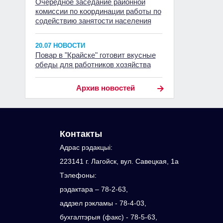
Очередное заседание районной
комиссии по координации работы по
содействию занятости населения
20.07 НОВОСТИ
Повар в "Крайске" готовит вкусные
обеды для работников хозяйства
Архив новостей
Контакты
Адрас рэдакцыi:
223141 г. Лагойск, вул. Савецкая, 1а
Тэлефоны:
рэдактара – 78-2-63,
аддзел рэкламы - 78-4-03,
бухгалтэрыя (факс) - 78-5-63,