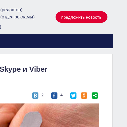
 (редактор)
 (отдел рекламы)
предложить новость
)
kype и Viber
2
4