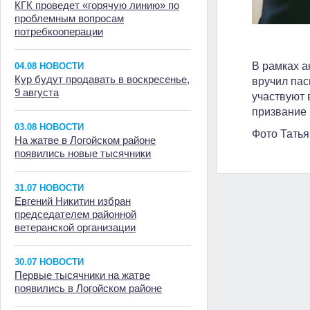
КГК проведет «горячую линию» по
проблемным вопросам
потребкооперации
В рамках а
04.08 НОВОСТИ
Кур будут продавать в воскресенье,
вручил пас
9 августа
участвуют 
призвание 
03.08 НОВОСТИ
Фото Тать
На жатве в Логойском районе
появились новые тысячники
31.07 НОВОСТИ
Евгений Никитин избран
председателем районной
ветеранской организации
30.07 НОВОСТИ
Первые тысячники на жатве
появились в Логойском районе