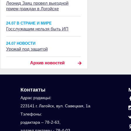
Леонид Заяц провел выездной
прием граждан в Логойске
24.07 В СТРАНЕ И МИРЕ
Госслужащим нельзя быть ИП
24.07 НОВОСТИ
Урожай под защитой
Архив новостей
Контакты
Адрас рэдакцыi:
223141 г. Лагойск, вул. Савецкая, 1а
Тэлефоны:
рэдактара – 78-2-63,
аддзел рэкламы - 78-4-03,