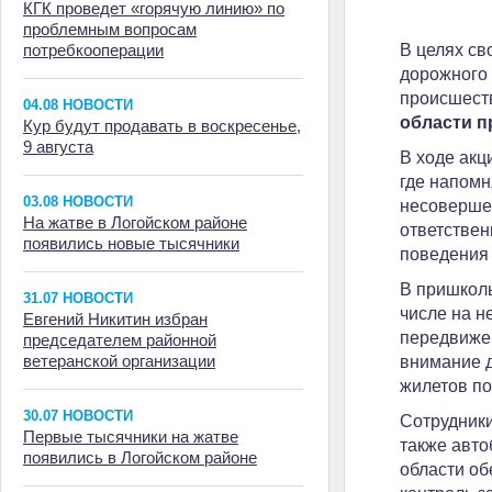
КГК проведет «горячую линию» по
проблемным вопросам
потребкооперации
В целях св
дорожного
происшест
04.08 НОВОСТИ
области п
Кур будут продавать в воскресенье,
9 августа
В ходе акц
где напомн
03.08 НОВОСТИ
несовершен
На жатве в Логойском районе
ответствен
появились новые тысячники
поведения 
В пришколь
31.07 НОВОСТИ
числе на н
Евгений Никитин избран
передвижен
председателем районной
ветеранской организации
внимание д
жилетов по
30.07 НОВОСТИ
Сотрудники
Первые тысячники на жатве
также авто
появились в Логойском районе
области об