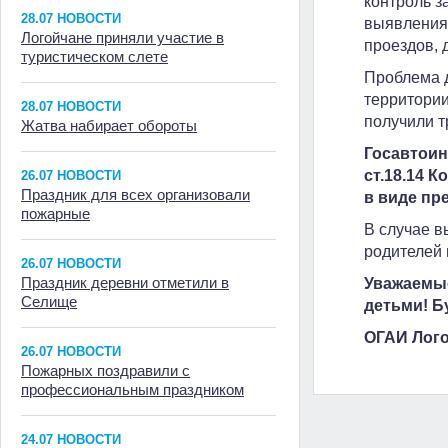
контроль з
28.07 НОВОСТИ
выявления 
Логойчане приняли участие в
проездов, 
туристическом слете
Проблема д
территории
28.07 НОВОСТИ
получили т
Жатва набирает обороты
Госавтоин
ст.18.14 
26.07 НОВОСТИ
Праздник для всех организовали
в виде пр
пожарные
В случае 
родителей 
26.07 НОВОСТИ
Праздник деревни отметили в
Уважаемые
Селище
детьми! Б
ОГАИ Лого
26.07 НОВОСТИ
Пожарных поздравили с
профессиональным праздником
24.07 НОВОСТИ