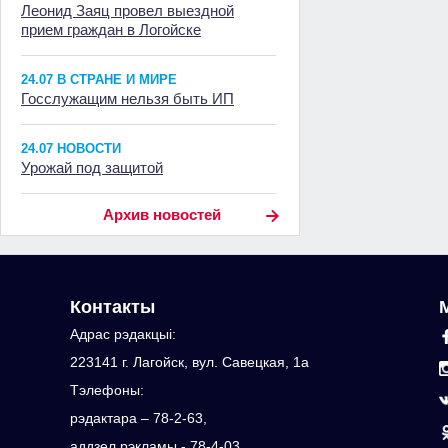
Леонид Заяц провел выездной
прием граждан в Логойске
24.07 В СТРАНЕ И МИРЕ
Госслужащим нельзя быть ИП
24.07 НОВОСТИ
Урожай под защитой
Архив новостей
Контакты
Адрас рэдакцыi:
223141 г. Лагойск, вул. Савецкая, 1а
Тэлефоны:
рэдактара – 78-2-63,
аддзел рэкламы - 78-4-03,