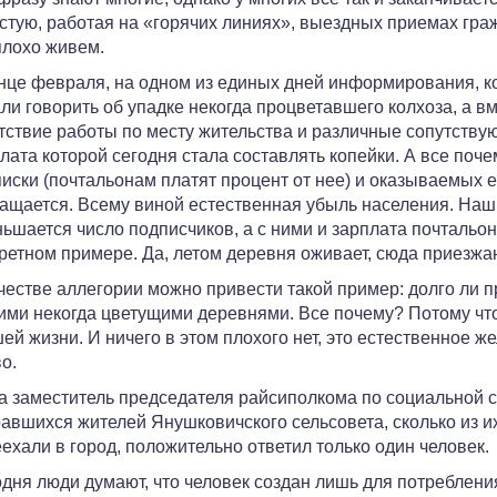
стую, работая на «горячих линиях», выездных приемах граж
лохо живем.
нце февраля, на одном из единых дней информирования, к
ли говорить об упадке некогда процветавшего колхоза, а в
тствие работы по месту жительства и различные сопутств
лата которой сегодня стала составлять копейки. А все поче
иски (почтальонам платят процент от нее) и оказываемых ею
ащается. Всему виной естественная убыль населения. Наши
ьшается число подписчиков, а с ними и зарплата почтальон
ретном примере. Да, летом деревня оживает, сюда приезжа
честве аллегории можно привести такой пример: долго ли пр
ми некогда цветущими деревнями. Все почему? Потому что 
ей жизни. И ничего в этом плохого нет, это естественное ж
о.
а заместитель председателя райсиполкома по социальной 
авшихся жителей Янушковичского сельсовета, сколько из их 
ехали в город, положительно ответил только один человек.
дня люди думают, что человек создан лишь для потребления