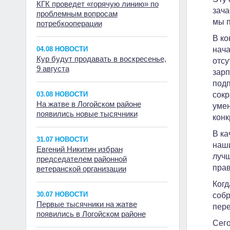
КГК проведет «горячую линию» по
зача
проблемным вопросам
мы п
потребкооперации
В ко
04.08 НОВОСТИ
нача
Кур будут продавать в воскресенье,
отсу
9 августа
зарп
подп
03.08 НОВОСТИ
сокр
На жатве в Логойском районе
умен
появились новые тысячники
конк
В ка
31.07 НОВОСТИ
наши
Евгений Никитин избран
лучш
председателем районной
прав
ветеранской организации
Когд
30.07 НОВОСТИ
собр
Первые тысячники на жатве
пере
появились в Логойском районе
Сего