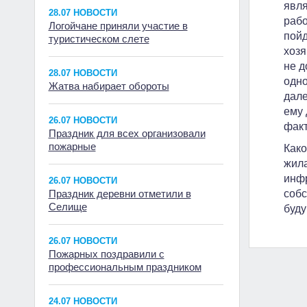
явля
28.07 НОВОСТИ
рабо
Логойчане приняли участие в
пойд
туристическом слете
хозя
не д
28.07 НОВОСТИ
одно
Жатва набирает обороты
дале
ему 
26.07 НОВОСТИ
факт
Праздник для всех организовали
пожарные
Како
жила
инфр
26.07 НОВОСТИ
Праздник деревни отметили в
собс
Селище
буду
26.07 НОВОСТИ
Пожарных поздравили с
профессиональным праздником
24.07 НОВОСТИ