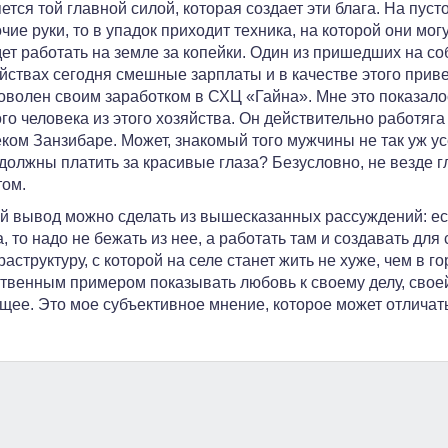
ется той главной силой, которая создает эти блага. На пуст
чие руки, то в упадок приходит техника, на которой они могу
ет работать на земле за копейки. Один из пришедших на со
йствах сегодня смешные зарплаты и в качестве этого приве
оволен своим заработком в СХЦ «Гайна». Мне это показало
го человека из этого хозяйства. Он действительно работяга
ком Занзибаре. Может, знакомый того мужчины не так уж усе
должны платить за красивые глаза? Безусловно, не везде гл
ом.
й вывод можно сделать из вышесказанных рассуждений: ес
, то надо не бежать из нее, а работать там и создавать для
аструктуру, с которой на селе станет жить не хуже, чем в го
твенным примером показывать любовь к своему делу, своей
щее. Это мое субъективное мнение, которое может отличат