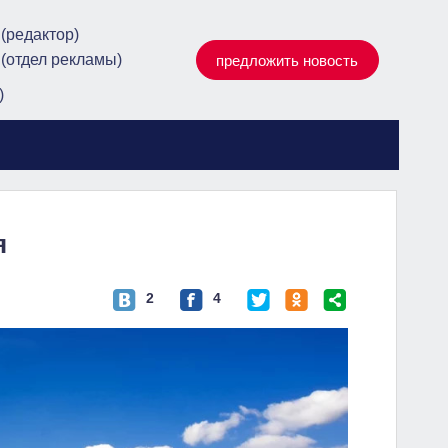
 (редактор)
 (отдел рекламы)
предложить новость
)
я
2
4