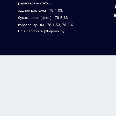
рэдактара – 78-2-63,
аддзел рэкламы - 78-4-03,
бухгалтэрыя (факс) - 78-5-63,
карэспандэнты - 78-1-53, 78-5-61
Email: rodnikrai@logoysk.by