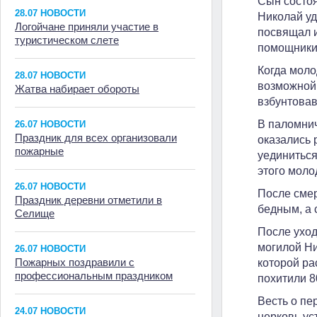
Сын состоя
28.07 НОВОСТИ
Николай уд
Логойчане приняли участие в
посвящал и
туристическом слете
помощники,
Когда моло
28.07 НОВОСТИ
возможной 
Жатва набирает обороты
взбунтова
В паломнич
26.07 НОВОСТИ
Праздник для всех организовали
оказались 
пожарные
уединиться
этого моло
26.07 НОВОСТИ
После смер
Праздник деревни отметили в
бедным, а 
Селище
После уход
могилой Ни
26.07 НОВОСТИ
Пожарных поздравили с
которой ра
профессиональным праздником
похитили 8
Весть о пе
24.07 НОВОСТИ
церковь ус