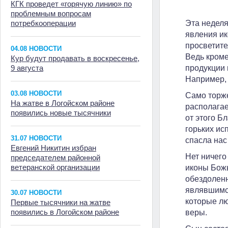
КГК проведет «горячую линию» по
проблемным вопросам
потребкооперации
Эта неделя
явления ик
просветите
04.08 НОВОСТИ
Ведь кроме
Кур будут продавать в воскресенье,
9 августа
продукции 
Например, 
03.08 НОВОСТИ
Само торже
На жатве в Логойском районе
располагае
появились новые тысячники
от этого Б
горьких ис
31.07 НОВОСТИ
спасла нас
Евгений Никитин избран
Нет ничего
председателем районной
ветеранской организации
иконы Божь
обездоленн
являвшимся
30.07 НОВОСТИ
которые лю
Первые тысячники на жатве
появились в Логойском районе
веры.