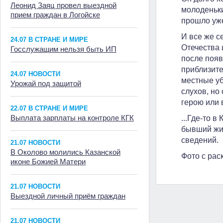
Леонид Заяц провел выездной
молоденьки
прием граждан в Логойске
прошло уже
И все же с
24.07 В СТРАНЕ И МИРЕ
Отечества 
Госслужащим нельзя быть ИП
после появ
приблизите
24.07 НОВОСТИ
местные уб
Урожай под защитой
слухов, но
герою или 
22.07 В СТРАНЕ И МИРЕ
Выплата зарплаты на контроле КГК
...Где-то 
бывший жит
сведений.
21.07 НОВОСТИ
В Околово молились Казанской
Фото с рас
иконе Божией Матери
21.07 НОВОСТИ
Выездной личный приём граждан
21.07 НОВОСТИ