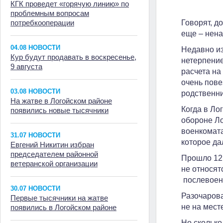
КГК проведет «горячую линию» по
проблемным вопросам
потребкооперации
Говорят, д
еще – нена
04.08 НОВОСТИ
Недавно из
Кур будут продавать в воскресенье,
нетерпение
9 августа
расчета на
очень пове
03.08 НОВОСТИ
родственн
На жатве в Логойском районе
Когда в Ло
появились новые тысячники
обороне Ло
военкомата
31.07 НОВОСТИ
которое да
Евгений Никитин избран
председателем районной
Прошло 12 
ветеранской организации
не относят
послевоенн
30.07 НОВОСТИ
Разочарова
Первые тысячники на жатве
не на мест
появились в Логойском районе
Но сколько