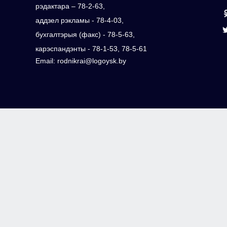
рэдактара – 78-2-63,
аддзел рэкламы - 78-4-03,
бухгалтэрыя (факс) - 78-5-63,
карэспандэнты - 78-1-53, 78-5-61
Email: rodnikrai@logoysk.by