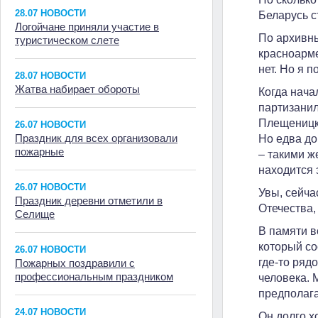
28.07 НОВОСТИ
Беларусь с
Логойчане приняли участие в
По архивны
туристическом слете
красноарме
нет. Но я 
28.07 НОВОСТИ
Жатва набирает обороты
Когда нача
партизанил
Плещеницко
26.07 НОВОСТИ
Праздник для всех организовали
Но едва до
пожарные
– такими ж
находится 
26.07 НОВОСТИ
Увы, сейча
Праздник деревни отметили в
Отечества,
Селище
В памяти в
который со
26.07 НОВОСТИ
где-то ряд
Пожарных поздравили с
профессиональным праздником
человека. 
предполага
24.07 НОВОСТИ
Он долго х