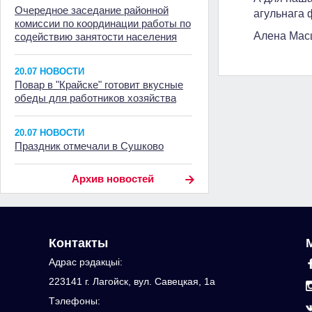
Очередное заседание районной
агульнага 
комиссии по координации работы по
Алена Мас
содействию занятости населения
20.07 НОВОСТИ
Повар в "Крайске" готовит вкусные
обеды для работников хозяйства
20.07 НОВОСТИ
Праздник отмечали в Сушково
Архив новостей
Контакты
Адрас рэдакцыi:
223141 г. Лагойск, вул. Савецкая, 1а
Тэлефоны: