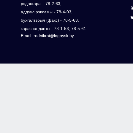
рэдактара – 78-2-63,
аддзел рэкламы - 78-4-03,
бухгалтэрыя (факс) - 78-5-63,
карэспандэнты - 78-1-53, 78-5-61
Email: rodnikrai@logoysk.by