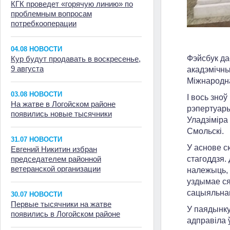
КГК проведет «горячую линию» по
проблемным вопросам
потребкооперации
04.08 НОВОСТИ
Фэйсбук да
Кур будут продавать в воскресенье,
9 августа
акадэмічны
Міжнародн
03.08 НОВОСТИ
І вось зноў
На жатве в Логойском районе
рэпертуары
появились новые тысячники
Уладзіміра
Смольскі.
31.07 НОВОСТИ
У аснове с
Евгений Никитин избран
стагоддзя.
председателем районной
ветеранской организации
належыць, 
уздымае ся
сацыяльнаг
30.07 НОВОСТИ
Первые тысячники на жатве
У паядынку
появились в Логойском районе
адправіла ў