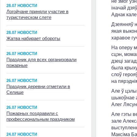
не змог уз
28.07 НОВОСТИ
іначай дзя
Логойчане приняли участие в
Аднак кале
туристическом слете
Дзеянняў н
якая выкон
28.07 НОВОСТИ
харавое гу
Жатва набирает обороты
На оперу м
26.07 НОВОСТИ
сцэн, мома
Праздник для всех организовали
дзеці зага
пожарные
была крыху
слоў герояў
26.07 НОВОСТИ
на пярэдні
Праздник деревни отметили в
Але ў цэлы
Селище
шыкоўнае 
Алег Лясун
26.07 НОВОСТИ
Пожарных поздравили с
Але гэты в
профессиональным праздником
зале Алекс
выступленн
Максіма Ба
24.07 НОВОСТИ