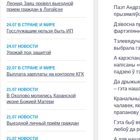
Леонид Заяц провел выездной
Паэт Андрэ
прием граждан в Логойске
прызямліўс
Дзівосна п
24.07 В СТРАНЕ И МИРЕ
Госслужащим нельзя быть ИП
фартэпіянн
Тэлевядуча
24.07 НОВОСТИ
выбрала гэ
Урожай под защитой
А карэспан
напісаны «
22.07 В СТРАНЕ И МИРЕ
падзею ў т
Выплата зарплаты на контроле КГК
Да дрыжыка
– гэта наш
21.07 НОВОСТИ
В Околово молились Казанской
Кранальны
иконе Божией Матери
чалавек, я
прапанову 
21.07 НОВОСТИ
Гэта быў в
Выездной личный приём граждан
любоў да р
21.07 НОВОСТИ
А для наша