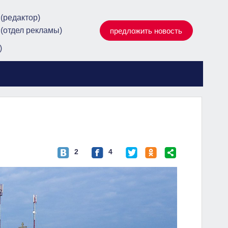
 (редактор)
 (отдел рекламы)
предложить новость
)
2
4