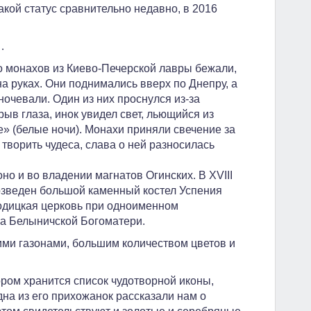
кой статус сравнительно недавно, в 2016
…
ро монахов из Киево-Печерской лавры бежали,
 руках. Они поднимались вверх по Днепру, а
ночевали. Один из них проснулся из-за
крыв глаза, инок увидел свет, льющийся из
» (белые ночи). Монахи приняли свечение за
 творить чудеса, слава о ней разносилась
но и во владении магнатов Огинских. В XVIII
озведен большой каменный костел Успения
одицкая церковь при одноименном
на Белыничской Богоматери.
ими газонами, большим количеством цветов и
ором хранится список чудотворной иконы,
дна из его прихожанок рассказали нам о