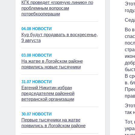
КГК проведет «горячую линию» по
Этот
проблемным вопросам
году
потребкооперации
Седа
04.08 НОВОСТИ
Во в
Кур будут продавать в воскресенье,
спас
9 августа
посл
стра
03.08 НОВОСТИ
икон
На жатве в Логойском районе
добр
появились новые тысячники
быст
В ср
31.07 НОВОСТИ
в. б
Евгений Никитин избран
Прес
председателем районной
прав
ветеранской организации
Этот
так 
30.07 НОВОСТИ
Первые тысячники на жатве
Тот,
появились в Логойском районе
укра