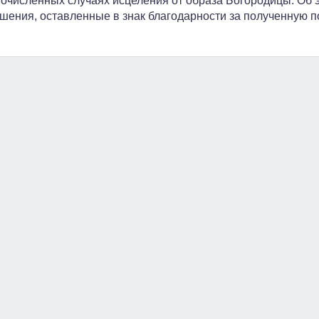
очисленных случаях исцеления от образа Богородицы. Об 
шения, оставленные в знак благодарности за полученную 