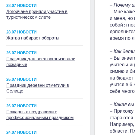
– Почему 
28.07 НОВОСТИ
Логойчане приняли участие в
– Мне каже
туристическом слете
и меня, но
собой я по
дополнител
28.07 НОВОСТИ
Жатва набирает обороты
время по л
– Как дети
26.07 НОВОСТИ
– Вы знает
Праздник для всех организовали
пожарные
учительниц
химию и би
на бюджет 
26.07 НОВОСТИ
учится в 6
Праздник деревни отметили в
Селище
себе много
– Какая вы
26.07 НОВОСТИ
– Прихожу 
Пожарных поздравили с
профессиональным праздником
стараются 
Например, 
области. П
24.07 НОВОСТИ