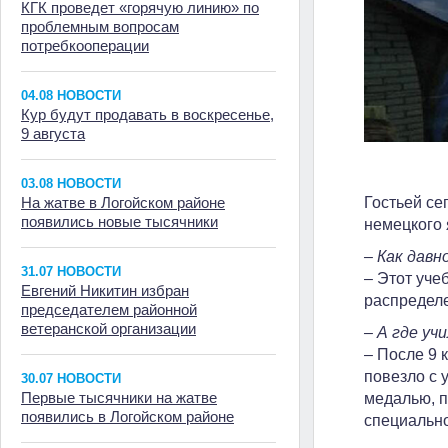
КГК проведет «горячую линию» по
проблемным вопросам
потребкооперации
04.08 НОВОСТИ
Кур будут продавать в воскресенье,
9 августа
03.08 НОВОСТИ
На жатве в Логойском районе
Гостьей се
появились новые тысячники
немецкого
– Как давн
31.07 НОВОСТИ
– Этот уче
Евгений Никитин избран
распределе
председателем районной
ветеранской организации
– А где уч
– После 9 
повезло с 
30.07 НОВОСТИ
Первые тысячники на жатве
медалью, п
появились в Логойском районе
специально