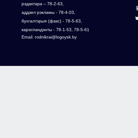
рэдактара – 78-2-63,
аддзел рэкламы - 78-4-03,
бухгалтэрыя (факс) - 78-5-63,
карэспандэнты - 78-1-53, 78-5-61
Email: rodnikrai@logoysk.by