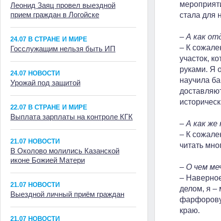
мероприяти
Леонид Заяц провел выездной
прием граждан в Логойске
стала для 
– А как о
24.07 В СТРАНЕ И МИРЕ
– К сожале
Госслужащим нельзя быть ИП
участок, к
руками. Я 
24.07 НОВОСТИ
научила ба
Урожай под защитой
доставляют
историческ
22.07 В СТРАНЕ И МИРЕ
Выплата зарплаты на контроле КГК
– А как же
– К сожале
21.07 НОВОСТИ
читать мно
В Околово молились Казанской
иконе Божией Матери
– О чем м
– Наверное
21.07 НОВОСТИ
делом, я –
Выездной личный приём граждан
фарфорову
краю.
21.07 НОВОСТИ