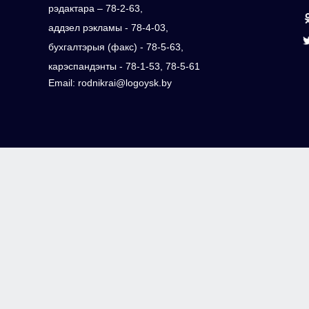
рэдактара – 78-2-63,
аддзел рэкламы - 78-4-03,
бухгалтэрыя (факс) - 78-5-63,
карэспандэнты - 78-1-53, 78-5-61
Email: rodnikrai@logoysk.by