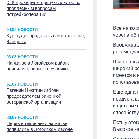
КГК проведет «горячую линию» по
проблемным вопросам
потребкооперации
Все начало
04.08 НОВОСТИ
черепа обн
Кур будут продавать в воскресенье,
9 августа
Вооруживши
рекомендац
03.08 НОВОСТИ
В основных
На жатве в Логойском районе
широкий ря
появились новые тысячники
имеется в 
использова
31.07 НОВОСТИ
Евгений Никитин избран
Еще одна п
председателем районной
продукта в
ветеранской организации
в щеточке 
способству
30.07 НОВОСТИ
Есть у это
Первые тысячники на жатве
появились в Логойском районе
Высокое ка