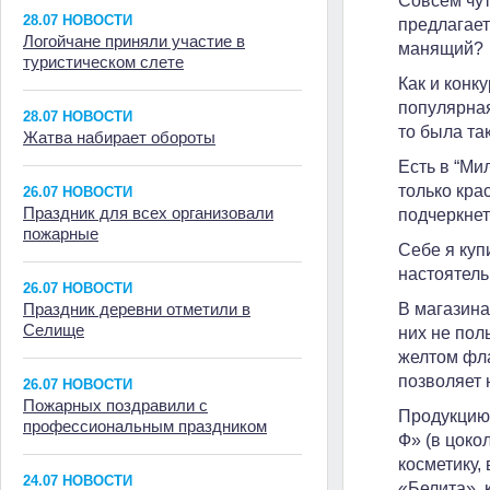
Совсем чут
28.07 НОВОСТИ
предлагает
Логойчане приняли участие в
манящий?
туристическом слете
Как и конк
популярная
28.07 НОВОСТИ
то была та
Жатва набирает обороты
Есть в “Ми
только кра
26.07 НОВОСТИ
Праздник для всех организовали
подчеркнет
пожарные
Себе я куп
настоятель
26.07 НОВОСТИ
Праздник деревни отметили в
В магазина
Селище
них не поль
желтом фла
позволяет 
26.07 НОВОСТИ
Пожарных поздравили с
Продукцию 
профессиональным праздником
Ф» (в цоко
косметику,
24.07 НОВОСТИ
«Белита», 